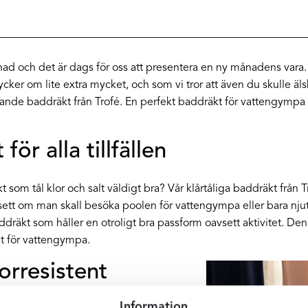
nad och det är dags för oss att presentera en ny månadens vara. 
ycker om lite extra mycket, och som vi tror att även du skulle 
äljande baddräkt från Trofé. En perfekt baddräkt för vattengympa
ör alla tillfällen
t som tål klor och salt väldigt bra? Vår klårtåliga baddräkt från 
sett om man skall besöka poolen för vattengympa eller bara njut
ddräkt som håller en otroligt bra passform oavsett aktivitet. De
kt för vattengympa.
orresistent
Information