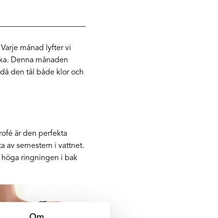
Varje månad lyfter vi
älska. Denna månaden
 då den tål både klor och
Trofé är den perfekta
a av semestern i vattnet.
n höga ringningen i bak
Om