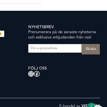
NYHETSBREV
Prenumerera på de senaste nyheterna
och exklusiva erbjudanden från oss!
E-post
(Obligatoriskt)
FÖLJ OSS
Instagram
Facebook
E-handel av
VISTRÖM
0