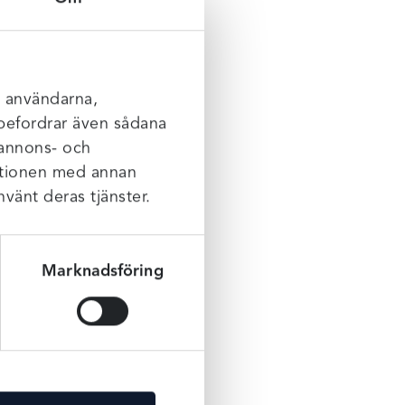
l användarna,
rebefordrar även sådana
 annons- och
mationen med annan
nvänt deras tjänster.
Marknadsföring
la, utan att behöva oroa
många år till.
 träning och fysisk