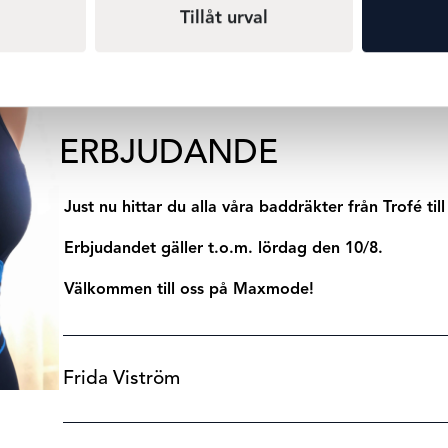
Tillåt urval
bart i båda riktningar, se till att baddräkten sitter åt ordentligt då
 läsa om hur du på bästa sätt tar hand om och tvättar dina badk
ERBJUDANDE
Just nu hittar du
alla våra baddräkter från Trofé til
Erbjudandet gäller t.o.m. lördag den 10/8.
Välkommen till oss på Maxmode!
Frida Viström