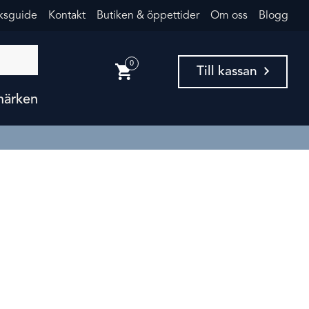
eksguide
Kontakt
Butiken & öppettider
Om oss
Blogg
0
Till kassan
märken