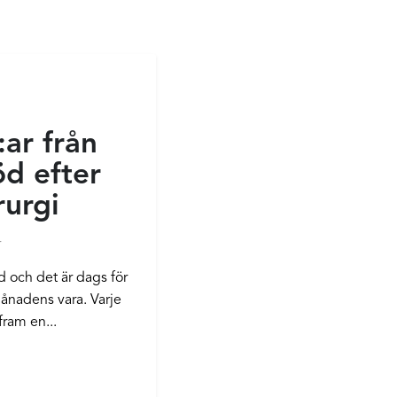
ar från
öd efter
rurgi
r
d och det är dags för
månadens vara. Varje
fram en...