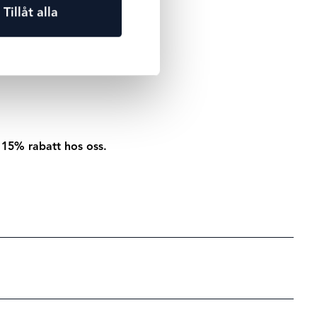
Tillåt alla
 den kan töja sig lite. I
läder.
l 15% rabatt hos oss.