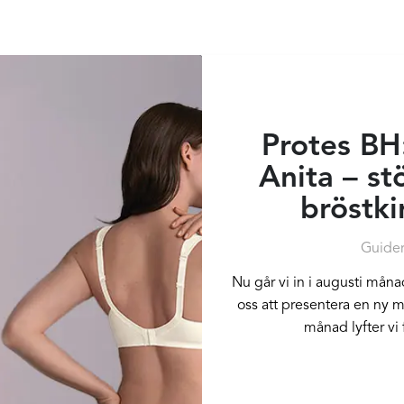
Protes BH:
Anita – st
bröstki
Guide
Nu går vi in i augusti måna
oss att presentera en ny 
månad lyfter vi 