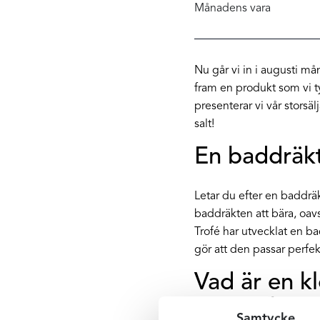
Månadens vara
Nu går vi in i augusti må
fram en produkt som vi t
presenterar vi vår stors
salt!
En baddräkt f
Letar du efter en baddräk
baddräkten att bära, oav
Trofé har utvecklat en ba
gör att den passar perfe
Vad är en kl
baddräkt?
Samtycke