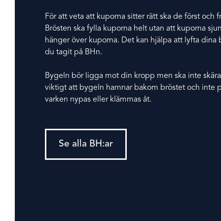
För att veta att kuporna sitter rätt ska de först oc
Brösten ska fylla kuporna helt utan att kuporna sjun
hänger över kuporna. Det kan hjälpa att lyfta dina b
du tagit på BHn.
Bygeln bör ligga mot din kropp men ska inte skära 
viktigt att bygeln hamnar bakom bröstet och inte p
varken nypas eller klämmas åt.
Se alla BH:ar