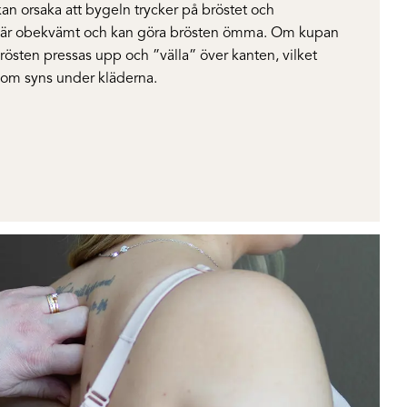
an orsaka att bygeln trycker på bröstet och
de är obekvämt och kan göra brösten ömma. Om kupan
brösten pressas upp och ”välla” över kanten, vilket
som syns under kläderna.