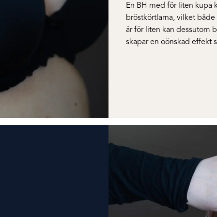
En BH med för liten kupa k
bröstkörtlarna, vilket bå
är för liten kan dessutom 
skapar en oönskad effekt 