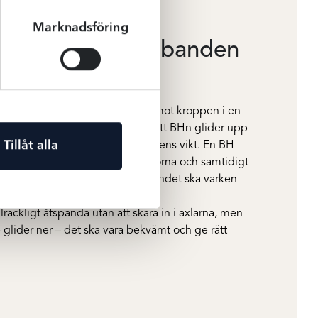
Marknadsföring
ssform – så ska banden
krets ska ryggbandet sitta tight mot kroppen i en
ch ge bra stöd för brösten utan att BHn glider upp
Tillåt alla
a faktiskt bära upp 80 % av bystens vikt. En BH
an knäppa den i de yttersta hyskorna och samtidigt
rar mellan bandet och ryggen. Bandet ska varken
st.
lräckligt åtspända utan att skära in i axlarna, men
de glider ner – det ska vara bekvämt och ge rätt