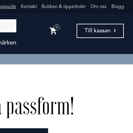
eksguide
Kontakt
Butiken & öppettider
Om oss
Blogg
0
Till kassan
märken
a passform!