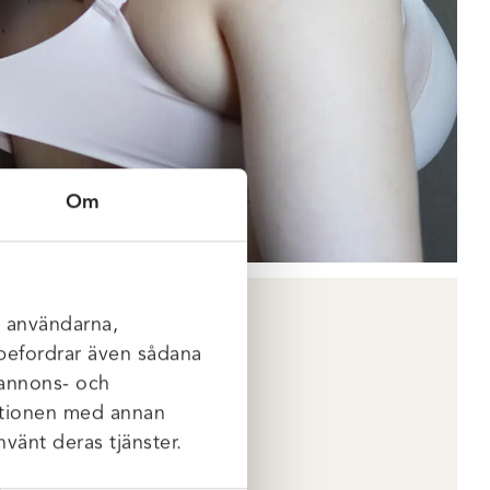
Om
l användarna,
rebefordrar även sådana
 annons- och
mationen med annan
nvänt deras tjänster.