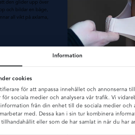
att den glider upp över
upp och bildar en båge,
nar all vikt på axlarna,
Information
nder cookies
ifierare för att anpassa innehållet och annonserna til
r för sociala medier och analysera vår trafik. Vi vida
 information från din enhet till de sociala medier och
amarbetar med. Dessa kan i sin tur kombinera infor
illhandahållit eller som de har samlat in när du har a