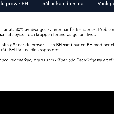
 du provar BH
Såhär kan du mäta
Vanliga
tum är att 80% av Sveriges kvinnor har fel BH-storlek. Problem
kså i att bysten och kroppen förändras genom livet.
du ofta gör när du provar ut en BH samt hur en BH med perfe
 rätt BH för just din kroppsform.
 och varumärken, precis som kläder gör. Det viktigaste att tä