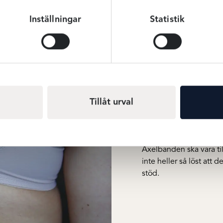
Inställningar
Statistik
Perfekt pa
sitta
När du har valt rätt om
rak linje över ryggen o
Tillåt urval
framtill. Ryggbandet sk
sitter perfekt om du k
få plats med fyra fing
skära in eller sitta för lö
Axelbanden ska vara til
inte heller så löst att 
stöd.