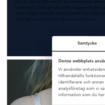
Om du väljer en BH med för stor omkrets finns risken 
bröstkorgen. Detta gör att bandet i ryggen ofta åker 
vilket minskar stödet för brösten framtill. Som följd ham
vilket kan leda till smärtor i både axlar och nacke.
Samtycke
Denna webbplats anvä
Vi använder enhetsident
tillhandahålla funktione
identifierare och annan
analysföretag som vi s
information som du har t