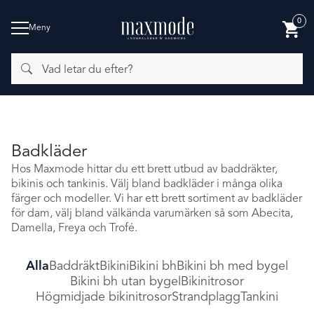
0
Meny
Vad
BADMODE
letar
du
efter?
Badkläder
Hos Maxmode hittar du ett brett utbud av baddräkter,
bikinis och tankinis. Välj bland badkläder i många olika
färger och modeller. Vi har ett brett sortiment av badkläder
för dam, välj bland välkända varumärken så som Abecita,
Damella, Freya och Trofé.
Alla
Baddräkt
Bikini
Bikini bh
Bikini bh med bygel
Bikini bh utan bygel
Bikinitrosor
Högmidjade bikinitrosor
Strandplagg
Tankini