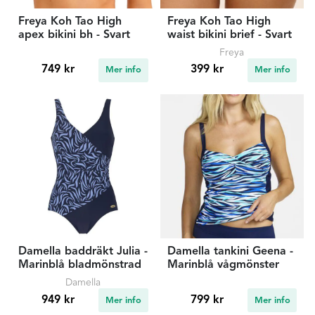
Freya Koh Tao High
Freya Koh Tao High
apex bikini bh - Svart
waist bikini brief - Svart
Freya
749 kr
399 kr
Mer info
Mer info
Damella baddräkt Julia -
Damella tankini Geena -
Marinblå bladmönstrad
Marinblå vågmönster
Damella
949 kr
799 kr
Mer info
Mer info