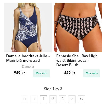
Damella baddräkt Julia -
Fantasie Shell Bay High
Marinblå mönstrad
waist Bikini trosa -
Desert Blush
Damella
949 kr
449 kr
Mer info
Mer info
Sida 1 av 3
Första
Föregående
Nästa
Sista
1
2
3
sidan
sida
sida
sidan