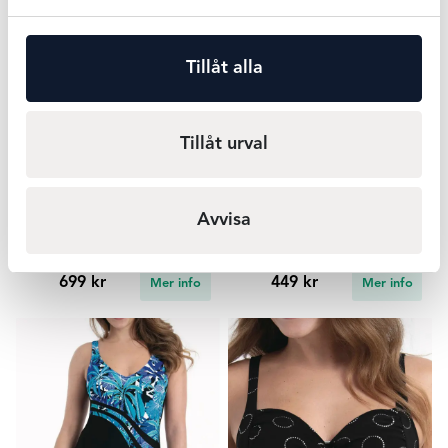
Tillåt alla
Tillåt urval
Erbjudande Baddräkt -
Saltabad viktrosa- Clear
Avvisa
Svart
Water Avokado
Salta bad
699 kr
449 kr
Mer info
Mer info