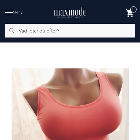
0
Meny
Vad
BADMODE
letar
du
efter?