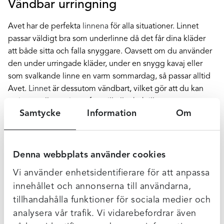
Vändbar urringning
Avet har de perfekta
linnena
för alla situationer. Linnet
passar väldigt bra som underlinne då det får dina kläder
att både sitta och falla snyggare. Oavsett om du använder
den under urringade kläder, under en snygg kavaj eller
som svalkande linne en varm sommardag, så passar alltid
Avet.
Linnet
är dessutom vändbart, vilket gör att du kan
variera mellan urringat framtill eller baktill.
Samtycke
Information
Om
Linnena
finns i flera olika färger, matcha gärna med den
populära boxertrosan, som också är från Avet. Glöm inte
att linnet är liten i storleken, så vi rekommenderar dig till
Denna webbplats använder cookies
att gå upp en storlek.
Vi använder enhetsidentifierare för att anpassa
innehållet och annonserna till användarna,
tillhandahålla funktioner för sociala medier och
analysera vår trafik. Vi vidarebefordrar även