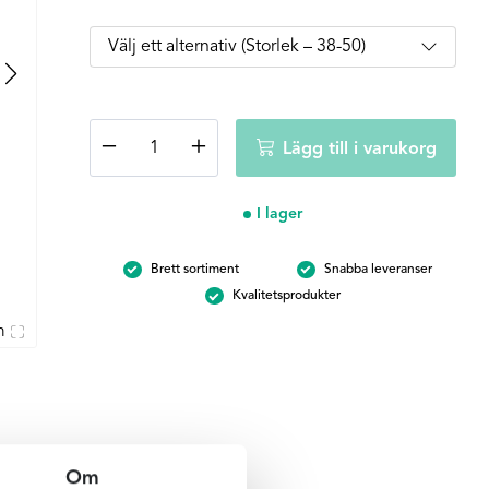
Anita
−
+
Lägg till i varukorg
Care
baddräkt
Bari
I lager
-
Svart
Brett sortiment
Snabba leveranser
med
Kvalitetsprodukter
silver
mängd
m
Om