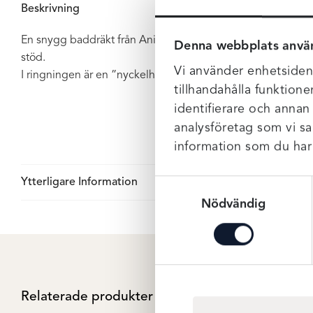
Beskrivning
En snygg baddräkt från Anita Care med plats för protes. De
Denna webbplats anvä
stöd.
Vi använder enhetsident
I ringningen är en ”nyckelhåls effekt” som ger en snygg de
tillhandahålla funktione
identifierare och annan
analysföretag som vi s
information som du har t
Ytterligare Information
Samtyckesval
Nödvändig
Relaterade produkter