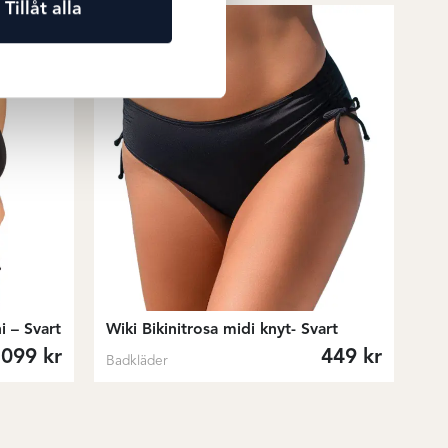
Tillåt alla
i – Svart
Wiki Bikinitrosa midi knyt- Svart
1099
kr
449
kr
Badkläder