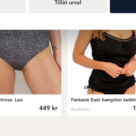
Tillåt urval
ktrosa- Leo
Fantasie East hampton tankin
449
kr
Badkläder