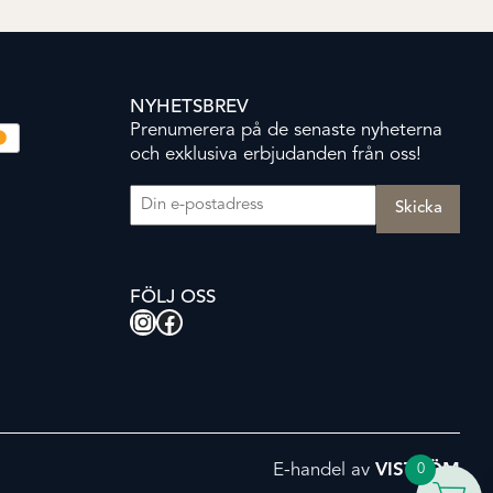
NYHETSBREV
Prenumerera på de senaste nyheterna
och exklusiva erbjudanden från oss!
E-post
(Obligatoriskt)
FÖLJ OSS
Instagram
Facebook
E-handel av
VISTRÖM
0