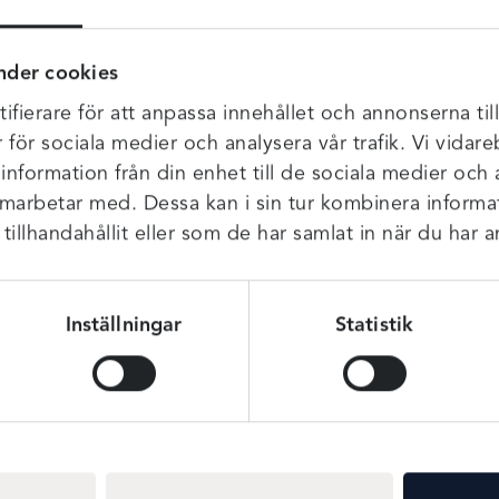
n är hög i halsringningen och har mjuka kupor för extra form oc
nder cookies
ifierare för att anpassa innehållet och annonserna til
talj, halterneck knäppning om du vill ha den korsad i ryggen.
r för sociala medier och analysera vår trafik. Vi vida
 information från din enhet till de sociala medier och
amarbetar med. Dessa kan i sin tur kombinera infor
illhandahållit eller som de har samlat in när du har a
Inställningar
Statistik