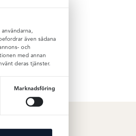
h
l användarna,
rebefordrar även sådana
 annons- och
mationen med annan
nvänt deras tjänster.
Marknadsföring