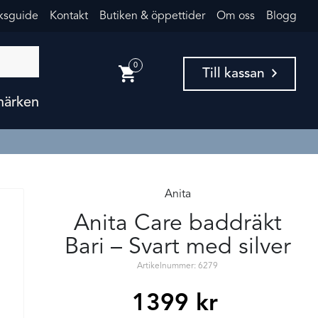
eksguide
Kontakt
Butiken & öppettider
Om oss
Blogg
0
Till kassan
märken
Anita
Anita Care baddräkt
Bari – Svart med silver
Artikelnummer: 6279
1399
kr