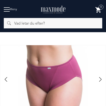
0
Meny
Vad
BADMODE
letar
du
efter?