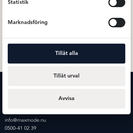
Statistik
Marknadsföring
Avet Miditrosa microfiber – Vit
Fantasie Ana taitrosa – Svart
199
kr
349
Miditrosor
Miditrosor
Tillåt alla
Tillåt urval
KONTAKT
Maxmode
Avvisa
Storgatan 20
541 30 Skövde
info@maxmode.nu
0500-41 02 39