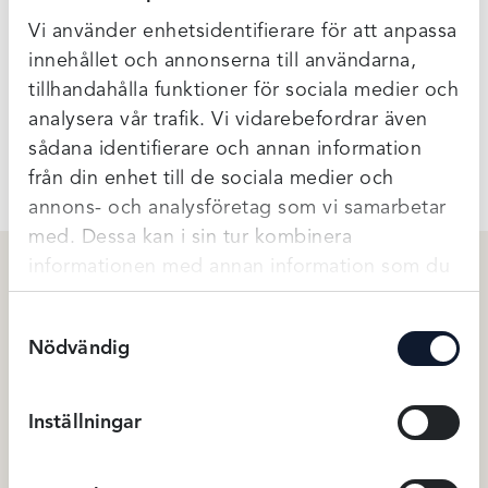
En perfekt bastrosa som har en helt underbar passform
Vi använder enhetsidentifierare för att anpassa
och fint material. Trosan är bred över rumpan så att hela
innehållet och annonserna till användarna,
rumpan ska få plats i trosan.
tillhandahålla funktioner för sociala medier och
analysera vår trafik. Vi vidarebefordrar även
Ytterligare Information
sådana identifierare och annan information
från din enhet till de sociala medier och
annons- och analysföretag som vi samarbetar
med. Dessa kan i sin tur kombinera
informationen med annan information som du
har tillhandahållit eller som de har samlat in
Relaterade produkter
Samtyckesval
när du har använt deras tjänster.
Nödvändig
Inställningar