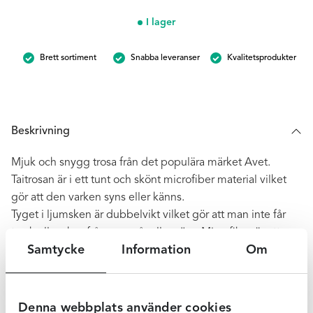
Granat
mängd
I lager
Brett sortiment
Snabba leveranser
Kvalitetsprodukter
Beskrivning
Mjuk och snygg trosa från det populära märket Avet.
Taitrosan är i ett tunt och skönt microfiber material vilket
gör att den varken syns eller känns.
Tyget i ljumsken är dubbelvikt vilket gör att man inte får
tryck eller skav från en resår eller söm. Microfiber är ett
Samtycke
Information
Om
otroligt luftigt material vilket gör att trosan andas
ordentligt och leder bort fukt som gör att du håller dig
fräsch hela dagen. Detta är en skön och praktisk trosa som
är många kvinnors favorit.
Denna webbplats använder cookies