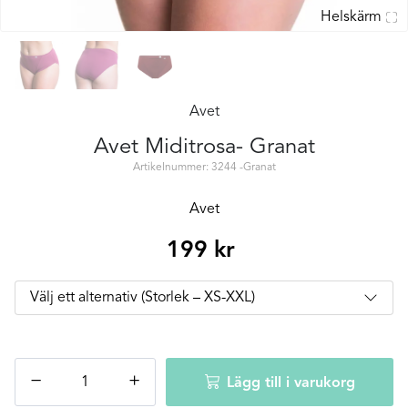
Helskärm
Avet
Avet Miditrosa- Granat
Artikelnummer: 3244 -Granat
Avet
199
kr
Avet
−
+
Lägg till i varukorg
Miditrosa-