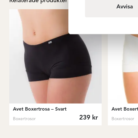
Relaterade produkter
Avvisa
Avet Boxertrosa – Svart
Avet Boxert
239
kr
Boxertrosor
Boxertrosor