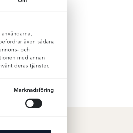
Om
r du
n
a är
l användarna,
rebefordrar även sådana
 annons- och
mationen med annan
nvänt deras tjänster.
Marknadsföring