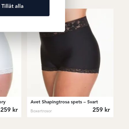
Tillåt alla
ory
Avet Shapingtrosa spets – Svart
259
kr
259
kr
Boxertrosor