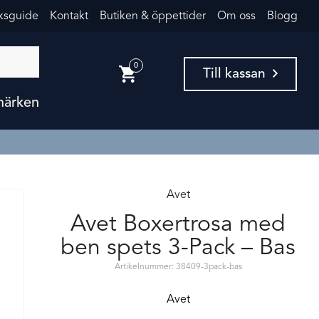
eksguide
Kontakt
Butiken & öppettider
Om oss
Blogg
0
Till kassan
märken
Avet
Avet Boxertrosa med
ben spets 3-Pack – Bas
Artikelnummer: 38409-3pack-bas
Avet