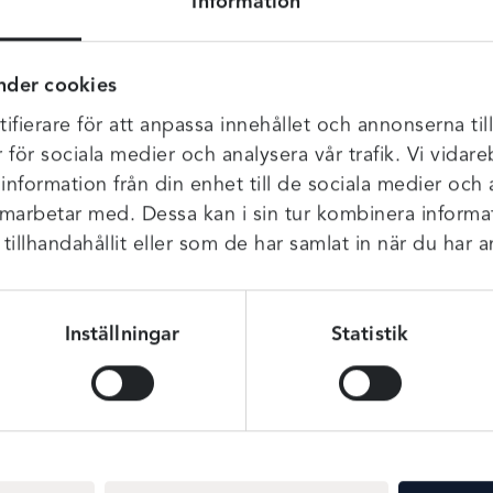
Information
r material som andas så det inte blir varmt och tätt. I grenen ha
nder cookies
mmen som du ser i fram går inte ända ner utan slutar strax inna
ch är dessutom fin om du har tex klänning eller kjol på dig. Dett
ifierare för att anpassa innehållet och annonserna til
r för sociala medier och analysera vår trafik. Vi vida
 information från din enhet till de sociala medier och
amarbetar med. Dessa kan i sin tur kombinera infor
r mellan två storlekar så välj hellre den mindre storleken.
illhandahållit eller som de har samlat in när du har a
Inställningar
Statistik