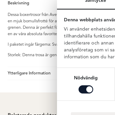
Samtycke
Beskrivning
Dessa boxertrosor från Avet är mjuk och skön i ett microfibe
Denna webbplats anvä
en mjuk bomullsfrotté för att undvika skav och liknande. Sö
grenen. Denna är perfekt för att slippa troskanter, lårskav o
Vi använder enhetsident
en av våra absoluta favoriter!
tillhandahålla funktione
identifierare och annan
I paketet ingår färgerna: Svart, Sand och Vit
analysföretag som vi s
Storlek: Denna trosa är generös i storleken, så om du pendla
information som du har t
Samtyckesval
Ytterligare Information
Nödvändig