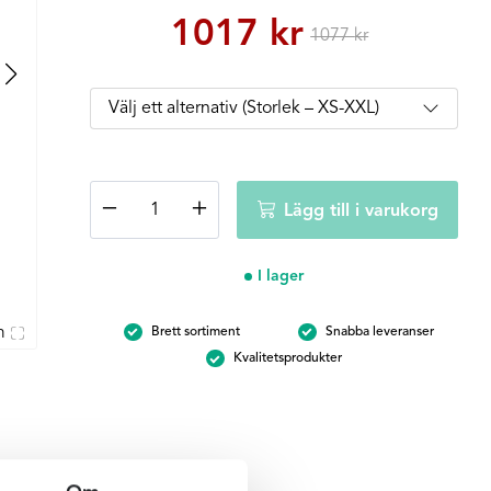
1017
kr
1077
kr
Avet
−
+
Lägg till i varukorg
Boxertrosa
med
ben
I lager
spets
3-
m
Brett sortiment
Snabba leveranser
Pack
Kvalitetsprodukter
-
Bas
mängd