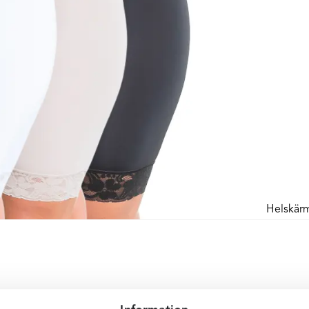
Helskär