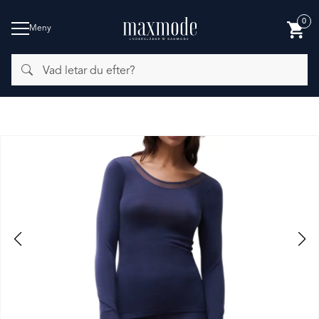
0
Meny
Vad
BADMODE
letar
du
efter?