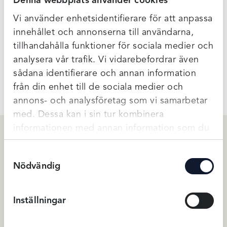
Denna webbplats använder cookies
Snygg att ha både under kavajen eller som underställ.
Vi använder enhetsidentifierare för att anpassa
Normal i storleken.
innehållet och annonserna till användarna,
100% merinoull
tillhandahålla funktioner för sociala medier och
analysera vår trafik. Vi vidarebefordrar även
Ytterligare Information
sådana identifierare och annan information
från din enhet till de sociala medier och
annons- och analysföretag som vi samarbetar
med. Dessa kan i sin tur kombinera
informationen med annan information som du
har tillhandahållit eller som de har samlat in
Relaterade produkter
Samtyckesval
när du har använt deras tjänster.
Nödvändig
Inställningar