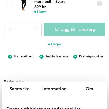
merinoull – Svart
i
699
kr
I lager
Chantelle
−
+
Lägg till i varukorg
Juliana
merinoull
-
I lager
Night
Blue
Brett sortiment
Snabba leveranser
Kvalitetsprodukter
mängd
Beskrivning
Samtycke
Information
Om
Underbar långärmad topp i 100% merinoull från Chantelle.
Det är en tight modell med rund hals och ett mesh tyg i
ringning och ärmslut.