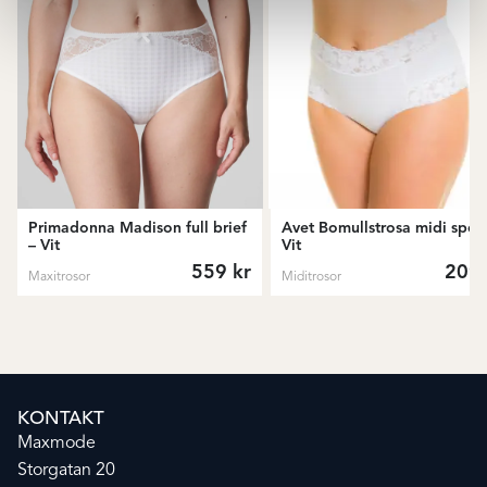
Primadonna Madison full brief
Avet Bomullstrosa midi spets
– Vit
Vit
559
kr
209
Maxitrosor
Miditrosor
KONTAKT
Maxmode
Storgatan 20