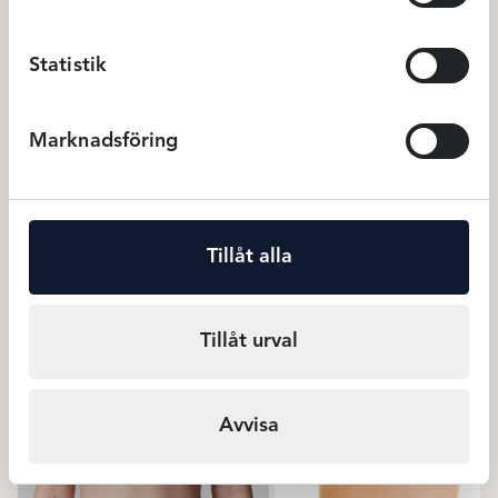
Statistik
Marknadsföring
Tillåt alla
Avet Miditrosa microfiber –
Avet Boxertrosa- Ny blå
Röd
199
kr
239
Miditrosor
Boxertrosor
Tillåt urval
Avvisa
Relaterade produkter