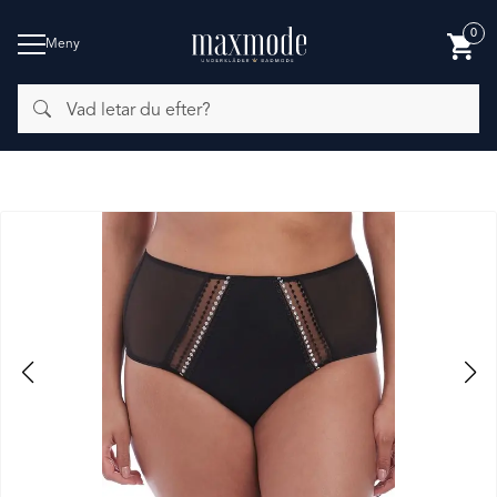
0
Meny
Vad
BADMODE
letar
du
efter?