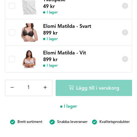
i
49
kr
I lager
Elomi Matilda - Svart
i
899
kr
I lager
Elomi Matilda - Vit
i
899
kr
I lager
Elomi
−
+
Lägg till i varukorg
Matilda
maxitrosa
-
I lager
Svart
mängd
Brett sortiment
Snabba leveranser
Kvalitetsprodukter