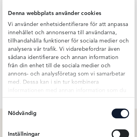
Denna webbplats använder cookies
Vi använder enhetsidentifierare för att anpassa
Beskrivning
innehållet och annonserna till användarna,
En hög maxitrosa från Elomis serie Matilda. Bred över
tillhandahålla funktioner för sociala medier och
rumpan för att den skall sitta på plats. I fram har du partier
analysera vår trafik. Vi vidarebefordrar även
av tyll som blir transparent och matchar bhn på ett fint sätt.
sådana identifierare och annan information
Mjuk och skön trosa!
från din enhet till de sociala medier och
annons- och analysföretag som vi samarbetar
Ytterligare Information
med. Dessa kan i sin tur kombinera
informationen med annan information som du
har tillhandahållit eller som de har samlat in
Samtyckesval
när du har använt deras tjänster.
Nödvändig
Du kanske också gillar …
Inställningar