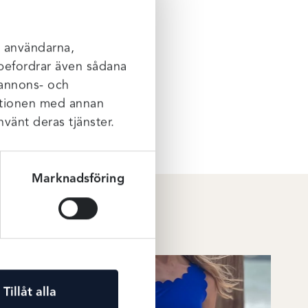
att
l användarna,
rebefordrar även sådana
 annons- och
mationen med annan
nvänt deras tjänster.
Marknadsföring
Tillåt alla