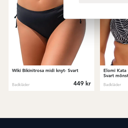
Wiki Bikinitrosa midi knyt- Svart
Elomi Kata 
Svart möns
449
kr
Badkläder
Badkläder