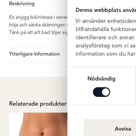
Beskrivning
Denna webbplats anvä
En snygg bikinitrosa i serien Aruba Nights från Fantasie. Hö
Vi använder enhetsident
höja och sänka skärningen efter tycke och smak. Shape eff
tillhandahålla funktione
Tänk på att allt bad töjer sig så det skall sitta åt ordentligt 
identifierare och annan
analysföretag som vi s
information som du har t
Ytterligare Information
Samtyckesval
Nödvändig
Relaterade produkter
Avvisa