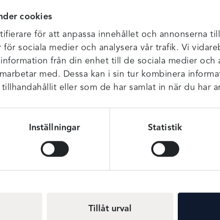
nder cookies
g midja med dekorativt dragsko i sidorna vilket gör det möjligt 
ifierare för att anpassa innehållet och annonserna til
ekt över magen.
r för sociala medier och analysera vår trafik. Vi vida
när du köper.
 information från din enhet till de sociala medier och
amarbetar med. Dessa kan i sin tur kombinera infor
illhandahållit eller som de har samlat in när du har a
Inställningar
Statistik
Tillåt urval