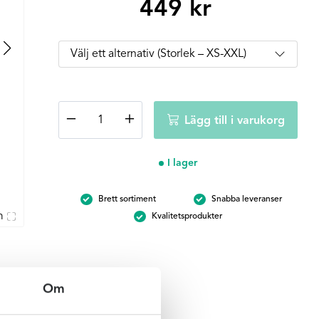
449
kr
Fantasie
−
+
Lägg till i varukorg
Aruba
Nights
High
I lager
waist
Bikini
Brett sortiment
Snabba leveranser
trosa
m
Kvalitetsprodukter
-
Black
&
Cream
mängd
Om