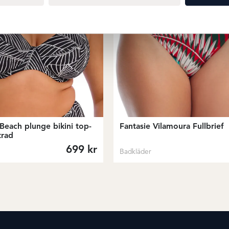
Beach plunge bikini top-
Fantasie Vilamoura Fullbrief
trad
699
kr
Badkläder