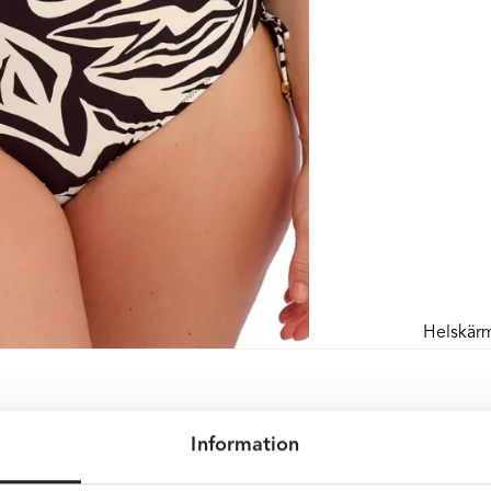
Helskär
Information