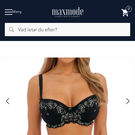
0
Meny
Vad
BADMODE
letar
du
efter?