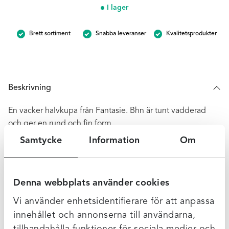
halvcupa
I lager
-
Svart
Brett sortiment
Snabba leveranser
Kvalitetsprodukter
mängd
Beskrivning
En vacker halvkupa från Fantasie. Bhn är tunt vadderad
och ger en rund och fin form.
BH med bred bygel. Vacker spets i två nyanser. Powernet i
Samtycke
Information
Om
ryggbandet för stöd och stabilitet. Justerbara extra mjuka
axelband.
Denna webbplats använder cookies
NOBS! Liten i kupan så gå upp en storlek.
Vi använder enhetsidentifierare för att anpassa
Ytterligare Information
innehållet och annonserna till användarna,
tillhandahålla funktioner för sociala medier och