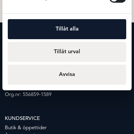
Tillåt alla
KONTAKT
Maxmode
Storgatan 20
Tillåt urval
541 30 Skövde
info@maxmode.nu
Avvisa
0500-41 02 39
Org.nr: 556859-1589
KUNDSERVICE
Butik & öppettider