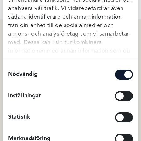
analysera vår trafik. Vi vidarebefordrar även
sådana identifierare och annan information
från din enhet till de sociala medier och
annons- och analysföretag som vi samarbetar
med. Dessa kan i sin tur kombinera
Relaterade produkter
informationen med annan information som du
har tillhandahållit eller som de har samlat in
Samtyckesval
när du har använt deras tjänster.
Nödvändig
Inställningar
Statistik
Freya Idol – Cinnamon
Freya Sonic sport -Svart
749
kr
749
BH
BH
Marknadsföring