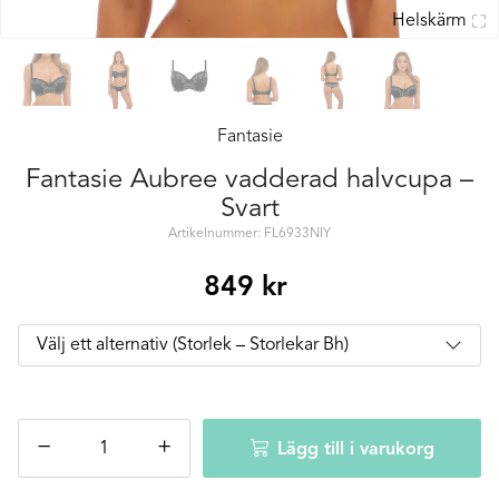
Helskärm
Fantasie
Fantasie Aubree vadderad halvcupa –
Svart
Artikelnummer: FL6933NIY
849
kr
Fantasie
−
+
Lägg till i varukorg
Aubree
vadderad