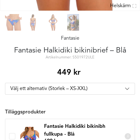
Helskärm
Fantasie
Fantasie Halkidiki bikinibrief – Blå
Artikelnummer: S501972ULE
449
kr
Tilläggsprodukter
Fantasie Halkidiki bikinibh
fullkupa - Blå
i