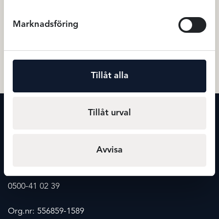
Marknadsföring
Damella Badlinne Julianne –
Elomi Kata Beach bikini brie
Marinblå
Svart
799
kr
449
Badkläder
Badkläder
Tillåt alla
Tillåt urval
KONTAKT
Maxmode
Storgatan 20
541 30 Skövde
Avvisa
info@maxmode.nu
0500-41 02 39
Org.nr: 556859-1589