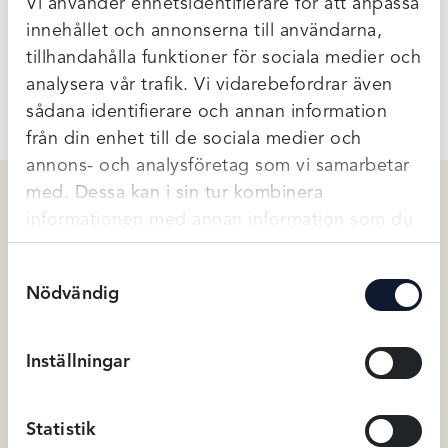
Vi använder enhetsidentifierare för att anpassa
när man provar/köper.
innehållet och annonserna till användarna,
tillhandahålla funktioner för sociala medier och
Ytterligare Information
analysera vår trafik. Vi vidarebefordrar även
sådana identifierare och annan information
från din enhet till de sociala medier och
annons- och analysföretag som vi samarbetar
med. Dessa kan i sin tur kombinera
informationen med annan information som du
Relaterade produkter
har tillhandahållit eller som de har samlat in
Samtyckesval
när du har använt deras tjänster.
Nödvändig
Inställningar
Statistik