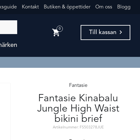
eksguide
Kontakt
Butiken & öppettider
Om oss
Blogg
0
Till kassan
märken
Fantasie
Fantasie Kinabalu
Jungle High Waist
bikini brief
Artikelnummer: FS503278JUE