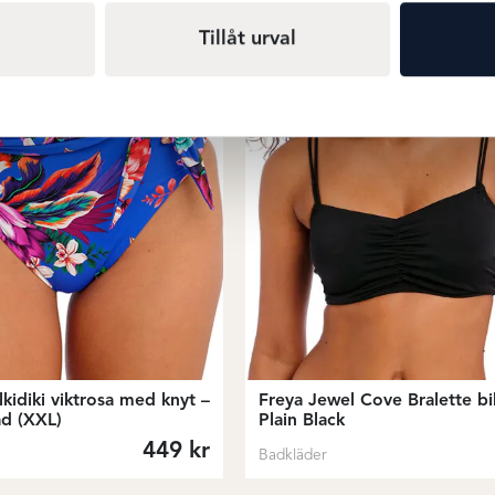
Tillåt urval
lkidiki viktrosa med knyt –
Freya Jewel Cove Bralette bi
ad (XXL)
Plain Black
449
kr
Badkläder