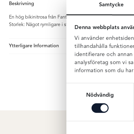
Beskrivning
Samtycke
En hög bikinitrosa från Fantasie i serien Kinabalu Jungle. F
Storlek: Något rymligare i storleken.
Denna webbplats anvä
Vi använder enhetsident
tillhandahålla funktione
Ytterligare Information
identifierare och annan
analysföretag som vi s
information som du har t
Samtyckesval
Nödvändig