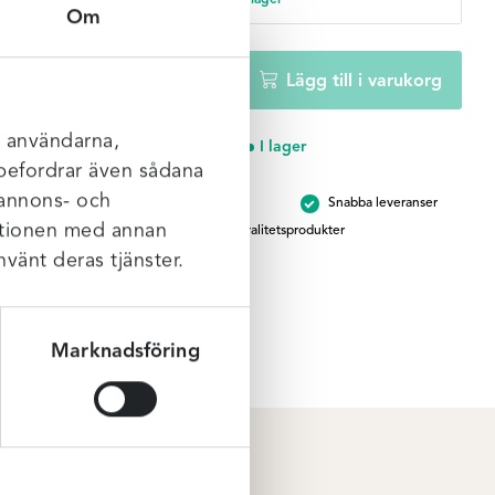
I lager
Om
Fantasie
−
+
Lägg till i varukorg
Kinabalu
Jungle
High
l användarna,
I lager
Waist
rebefordrar även sådana
bikini
 annons- och
Brett sortiment
Snabba leveranser
brief
mationen med annan
Kvalitetsprodukter
mängd
nvänt deras tjänster.
Marknadsföring