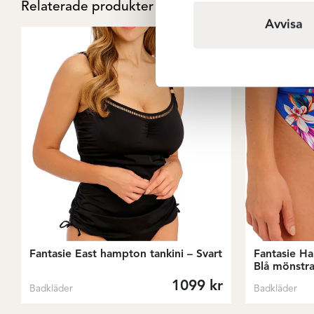
Relaterade produkter
Avvisa
Fantasie East hampton tankini – Svart
Fantasie Ha
Blå mönstr
1099
kr
Badkläder
Badkläder