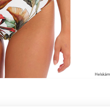
Helskär