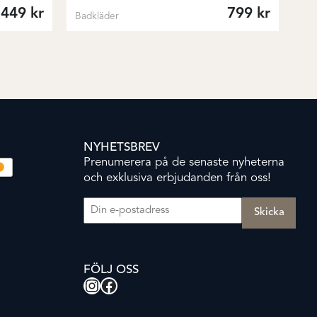
449
kr
799
kr
Badkläder
NYHETSBREV
Prenumerera på de senaste nyheterna
och exklusiva erbjudanden från oss!
E-post
(Obligatoriskt)
FÖLJ OSS
Instagram
Facebook