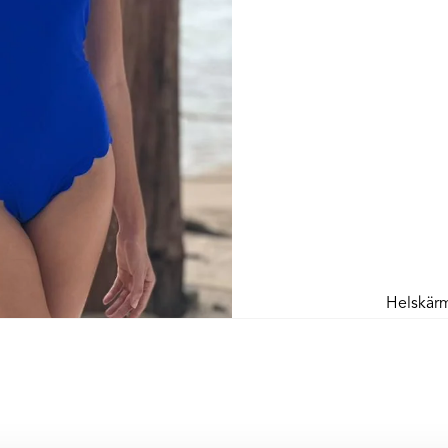
Helskär