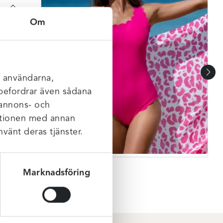
Om
men
l användarna,
rebefordrar även sådana
 annons- och
mationen med annan
nvänt deras tjänster.
Marknadsföring