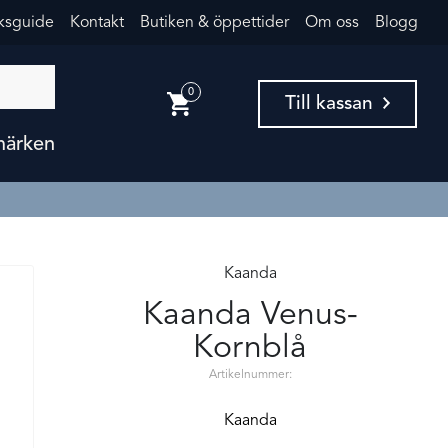
eksguide
Kontakt
Butiken & öppettider
Om oss
Blogg
0
Till kassan
märken
Kaanda
Kaanda Venus-
Kornblå
Artikelnummer:
Kaanda