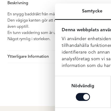
Beskrivning
Samtycke
En snygg baddräkt från märket Kaanda i one shoulder mode
Den vågiga kanten gör att det inte skär in och ger tråkiga
även upptill.
Denna webbplats anvä
En tunn vaddering som är uttagbar och en resår under byste
Vi använder enhetsident
Något rymlig i storleken.
tillhandahålla funktione
identifierare och annan
Ytterligare Information
analysföretag som vi s
information som du har t
Samtyckesval
Nödvändig