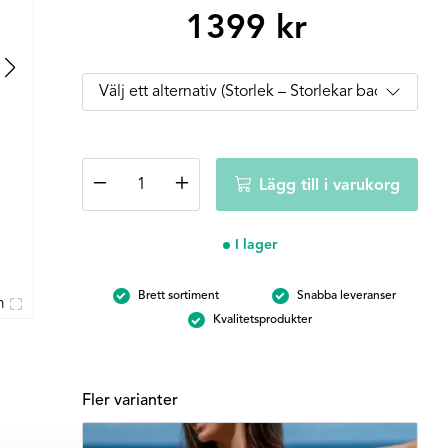
1399
kr
Kaanda
−
+
Lägg till i varukorg
Venus-
Kornblå
mängd
I lager
Brett sortiment
Snabba leveranser
m
Kvalitetsprodukter
Fler varianter