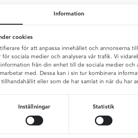
Information
ll.
 kanter, utan lägger sig som en snygg detalj både över rumpan 
nder cookies
n för extra stöd.
ifierare för att anpassa innehållet och annonserna til
r för sociala medier och analysera vår trafik. Vi vida
 information från din enhet till de sociala medier och
amarbetar med. Dessa kan i sin tur kombinera infor
illhandahållit eller som de har samlat in när du har a
Inställningar
Statistik