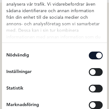
analysera vår trafik. Vi vidarebefordrar även
sådana identifierare och annan information
från din enhet till de sociala medier och
Relaterade produkter
annons- och analysföretag som vi samarbetar
med. Dessa kan i sin tur kombinera
informationen med annan information som du
har tillhandahållit eller som de har samlat in
Samtyckesval
när du har använt deras tjänster.
Nödvändig
Inställningar
Trofé Lång fleeceklänning –
Damella nattlinne – Rosa m
Statistik
Toffee
blommor
524
kr
529
749
kr
75
Klänningar
Nattlinnen
Marknadsföring