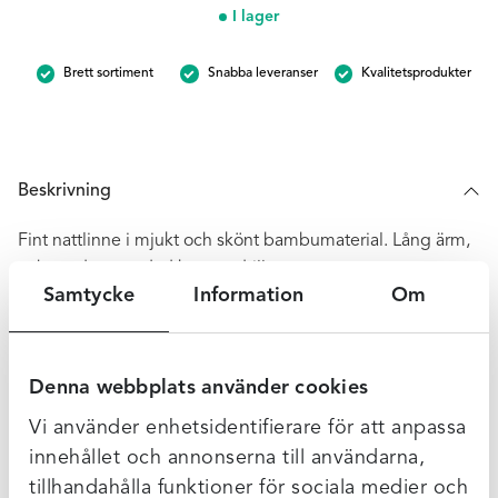
nattlinne
I lager
-
Randigt
Brett sortiment
Snabba leveranser
Kvalitetsprodukter
plommon
mängd
Beskrivning
Fint nattlinne i mjukt och skönt bambumaterial. Lång ärm,
och med en rundad kant nedtill.
Samtycke
Information
Om
Längd 100Cm i stl M.
Normal i storleken.
Denna webbplats använder cookies
Ytterligare Information
Vi använder enhetsidentifierare för att anpassa
innehållet och annonserna till användarna,
tillhandahålla funktioner för sociala medier och