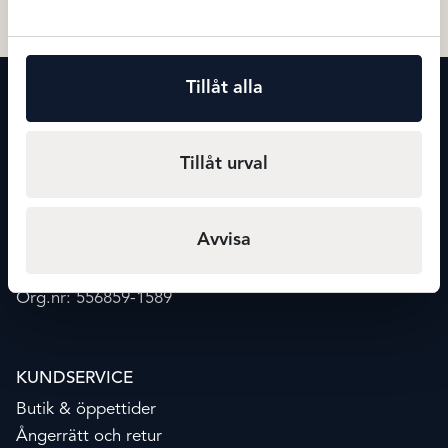
Tillåt alla
KONTAKT
Maxmode
Storgatan 20
Tillåt urval
541 30 Skövde
info@maxmode.nu
Avvisa
0500-41 02 39
Org.nr: 556859-1589
KUNDSERVICE
Butik & öppettider
Ångerrätt och retur