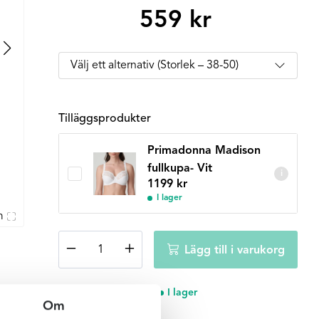
559
kr
Tilläggsprodukter
Primadonna Madison
fullkupa- Vit
i
1199
kr
I lager
m
Primadonna
−
+
Lägg till i varukorg
Madison
full
brief
I lager
-
Om
Nude