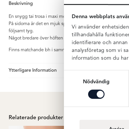
Beskrivning
Denna webbplats anvä
En snygg tai trosa i maxi modell från Primadonna. En hög m
På sidorna är det en mjuk spets som piffar till trosan och ger
Vi använder enhetsident
följsamt tyg.
tillhandahålla funktione
Något bredare över höften vilket ger en skönare komfort.
identifierare och annan
analysföretag som vi s
Finns matchande bh i samma serie.
information som du har t
Ytterligare Information
Samtyckesval
Nödvändig
Relaterade produkter