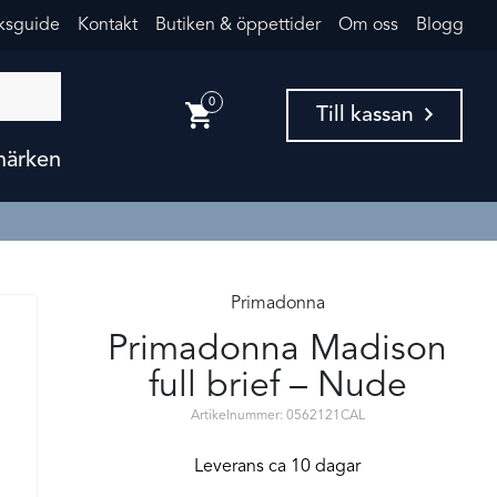
eksguide
Kontakt
Butiken & öppettider
Om oss
Blogg
0
Till kassan
märken
Primadonna
Primadonna Madison
full brief – Nude
Artikelnummer: 0562121CAL
Leverans ca 10 dagar