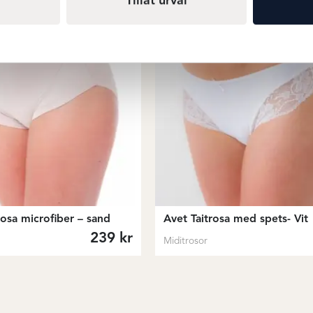
Tillåt urval
osa microfiber – sand
Avet Taitrosa med spets- Vit
239
kr
Miditrosor