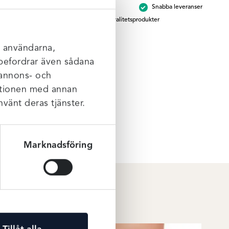
Brett sortiment
Snabba leveranser
mängd
Kvalitetsprodukter
hud.
t och
l användarna,
rebefordrar även sådana
 annons- och
mationen med annan
nvänt deras tjänster.
Marknadsföring