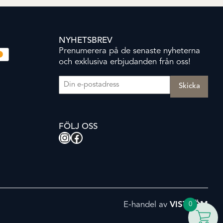
NYHETSBREV
Prenumerera på de senaste nyheterna
och exklusiva erbjudanden från oss!
E-post
(Obligatoriskt)
FÖLJ OSS
Instagram
Facebook
E-handel av
VISTRÖM
0