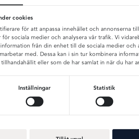
nder cookies
odell som sitter både fint och skönt, tyget känns som en extra 
 den det där lilla extra touchen. Den är gjord i ett otroligt mjuk
ifierare för att anpassa innehållet och annonserna til
r för sociala medier och analysera vår trafik. Vi vida
 information från din enhet till de sociala medier och
amarbetar med. Dessa kan i sin tur kombinera infor
illhandahållit eller som de har samlat in när du har a
Inställningar
Statistik