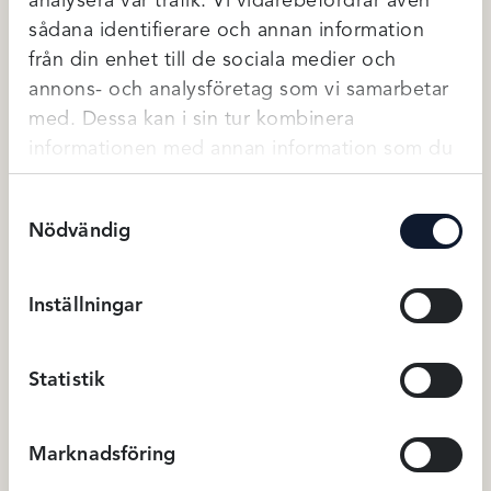
analysera vår trafik. Vi vidarebefordrar även
sådana identifierare och annan information
från din enhet till de sociala medier och
Relaterade produkter
annons- och analysföretag som vi samarbetar
med. Dessa kan i sin tur kombinera
informationen med annan information som du
har tillhandahållit eller som de har samlat in
Samtyckesval
när du har använt deras tjänster.
Nödvändig
Inställningar
Elomi Cate – Svart
Anita Amningsbh utan bygel
Statistik
Svart
849
kr
799
BH
Amnings BH
Marknadsföring