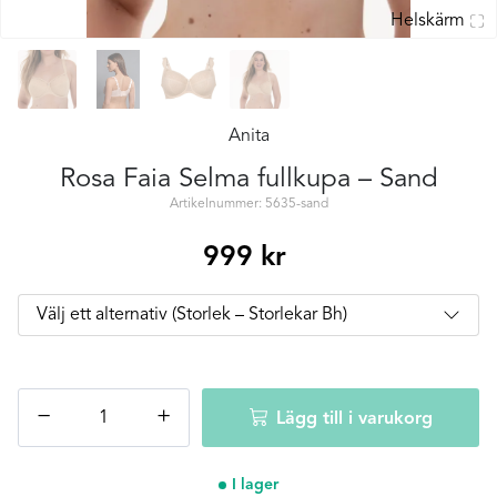
Helskärm
Anita
Rosa Faia Selma fullkupa – Sand
Artikelnummer: 5635-sand
999
kr
Rosa
−
+
Lägg till i varukorg
Faia
Selma
fullkupa
I lager