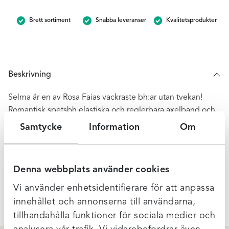
-
Sand
Brett sortiment
Snabba leveranser
Kvalitetsprodukter
mängd
Beskrivning
Selma är en av Rosa Faias vackraste bh:ar utan tvekan!
Romantisk spetsbh elastiska och reglerbara axelband och
kupor sydda i tre stycken för extra support.
Samtycke
Information
Om
Ger bra stöd och ett lyft samtidigt som den formar bysten
på ett väldigt fint sätt.. Ovadderad och med byglar.
Denna webbplats använder cookies
Ytterligare Information
Vi använder enhetsidentifierare för att anpassa
innehållet och annonserna till användarna,
tillhandahålla funktioner för sociala medier och