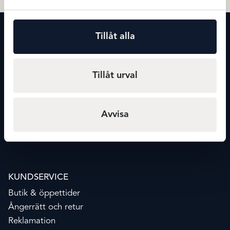
KONTAKT
Tillåt alla
Maxmode
Storgatan 20
541 30 Skövde
Tillåt urval
info@maxmode.nu
0500-41 02 39
Avvisa
Org.nr: 556859-1589
KUNDSERVICE
Butik & öppettider
Ångerrätt och retur
Reklamation