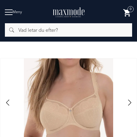
0
Meny
Vad
BADMODE
letar
du
efter?