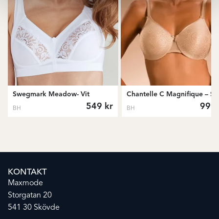
Swegmark Meadow- Vit
Chantelle C Magnifique – S
549
kr
999
BH
BH
KONTAKT
Maxmode
Storgatan 20
541 30 Skövde