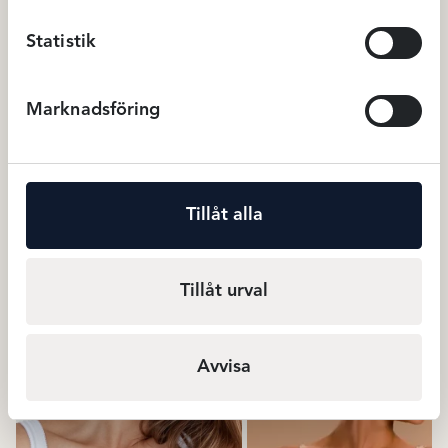
Statistik
Marknadsföring
Tillåt alla
Anita Air control Sportbh – Vit
Anita light and firm Sportbh 
svart
999
kr
799
BH
BH
Tillåt urval
Avvisa
Relaterade produkter