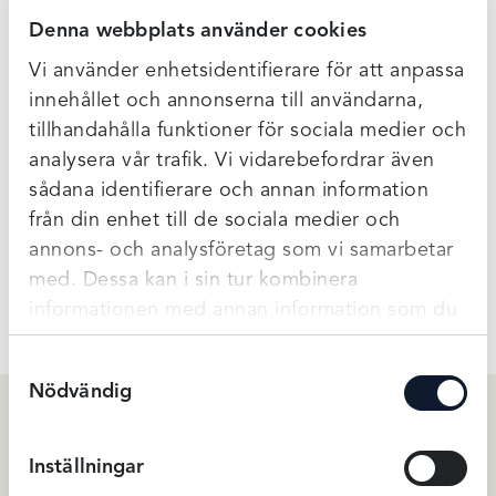
stöd, sitter snyggt och ger bysten en fin form. Med breda
Denna webbplats använder cookies
vadderade och reglerbara axelband samt en mjuk
knäppning baktill ger den det support som behövs.
Vi använder enhetsidentifierare för att anpassa
Tillverkad i Cool Max-material som transporterar bort fukt
innehållet och annonserna till användarna,
och låter huden andas.
tillhandahålla funktioner för sociala medier och
analysera vår trafik. Vi vidarebefordrar även
Finns i 4 fina färger!
sådana identifierare och annan information
från din enhet till de sociala medier och
annons- och analysföretag som vi samarbetar
Ytterligare Information
med. Dessa kan i sin tur kombinera
informationen med annan information som du
har tillhandahållit eller som de har samlat in
Samtyckesval
när du har använt deras tjänster.
Nödvändig
Du kanske också gillar …
Inställningar