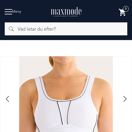
0
Meny
Vad
BADMODE
letar
du
efter?