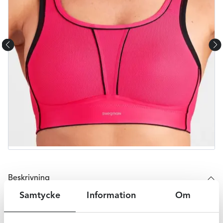
Beskrivning
Samtycke
Information
Om
Swegmark Movement sportbh passar perfekt till din
dagliga träning eller löprunda. Denna bh ger ett fantastiskt