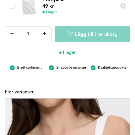
i
49
kr
I lager
Triumph
−
+
Lägg till i varukorg
Essential
minimizer
W
I lager
X-
Svart
Brett sortiment
Snabba leveranser
Kvalitetsprodukter
mängd
Fler varianter