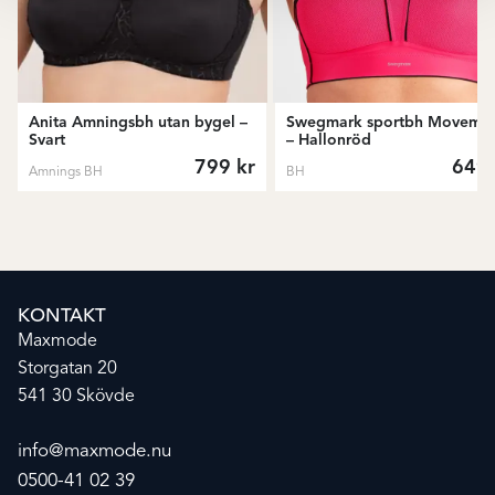
Anita Amningsbh utan bygel –
Swegmark sportbh Moveme
Svart
– Hallonröd
799
kr
649
Amnings BH
BH
KONTAKT
Maxmode
Storgatan 20
541 30 Skövde
info@maxmode.nu
0500-41 02 39