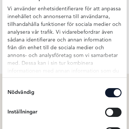
med en kupa som håller till ordentligt och ger dig ett bra
Vi använder enhetsidentifierare för att anpassa
stöd. Sidopartiet är något bredare vilket ökar komforten
och gör att den håller till ordentligt. Axelbanden på
innehållet och annonserna till användarna,
Essential minimizer BH är breda och reglerbara.Storlek Se
tillhandahålla funktioner för sociala medier och
vår storleksguide.
analysera vår trafik. Vi vidarebefordrar även
sådana identifierare och annan information
från din enhet till de sociala medier och
Ytterligare Information
annons- och analysföretag som vi samarbetar
med. Dessa kan i sin tur kombinera
informationen med annan information som du
har tillhandahållit eller som de har samlat in
Samtyckesval
när du har använt deras tjänster.
Nödvändig
Du kanske också gillar …
Inställningar