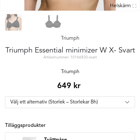
Helskärm
Triumph
Triumph Essential minimizer W X- Svart
Artikelnummer: 10166830-svart
Triumph
649
kr
Tilläggsprodukter
Tvättpåse