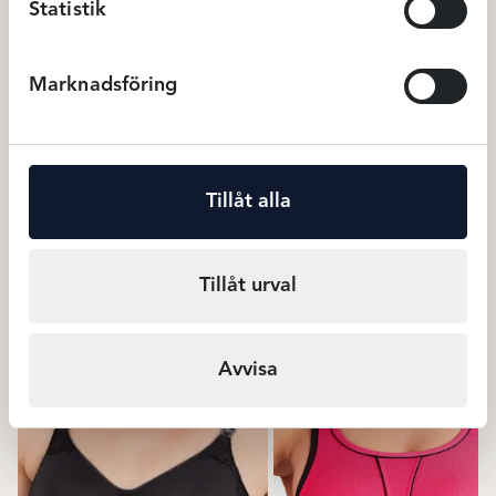
Statistik
Marknadsföring
Triumph Ladyform Soft
Chantelle C Magnifique Svar
minimizer – Svart
Tillåt alla
699
kr
999
BH
BH
Tillåt urval
Relaterade produkter
Avvisa