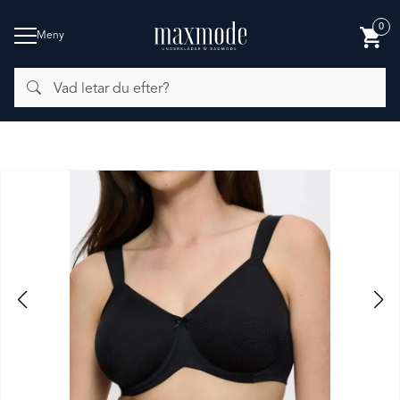
0
Meny
Vad
BADMODE
letar
du
efter?