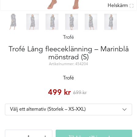
Helskärm
Trofé
Trofé Lång fleeceklänning – Marinblå
mönstrad (S)
Artikelnummer: 454204
Trofé
499
kr
699
kr
Trofé