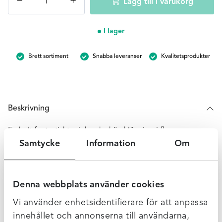
−
+
Lägg till i varukorg
Lång
fleeceklänning
-
I lager
Marinblå
mönstrad
Brett sortiment
Snabba leveranser
Kvalitetsprodukter
(S)
mängd
Beskrivning
En helt fantastiskt mjuk och skön klänning i fleece.
Samtycke
Information
Om
Hög krage med dragsko och fickor på sidorna.
100% polyester
Normal i storleken.
Denna webbplats använder cookies
Vi använder enhetsidentifierare för att anpassa
Ytterligare Information
innehållet och annonserna till användarna,