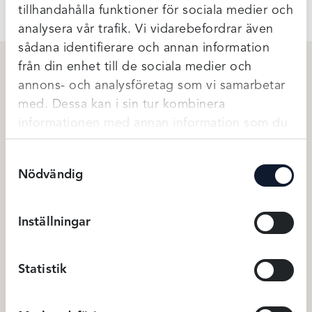
tillhandahålla funktioner för sociala medier och
analysera vår trafik. Vi vidarebefordrar även
sådana identifierare och annan information
från din enhet till de sociala medier och
annons- och analysföretag som vi samarbetar
Relaterade produkter
med. Dessa kan i sin tur kombinera
informationen med annan information som du
har tillhandahållit eller som de har samlat in
Samtyckesval
när du har använt deras tjänster.
Nödvändig
Inställningar
Statistik
Fantasie La Chiva bikinibrief –
Capri Collection Klänning
Smoke
Jane – Duvblå (L)
299
kr
599