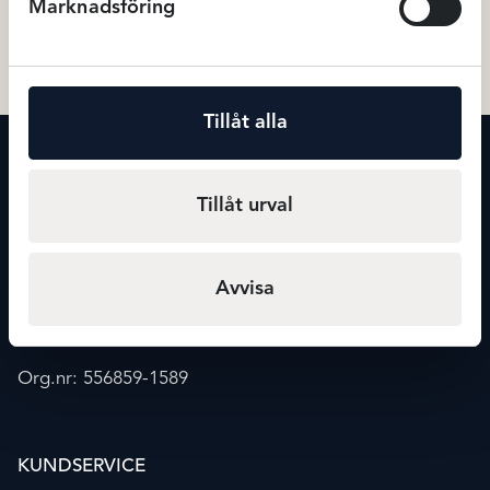
Marknadsföring
399
kr
74
Badkläder
Klänningar
Tillåt alla
KONTAKT
Maxmode
Tillåt urval
Storgatan 20
541 30 Skövde
Avvisa
info@maxmode.nu
0500-41 02 39
Org.nr: 556859-1589
KUNDSERVICE