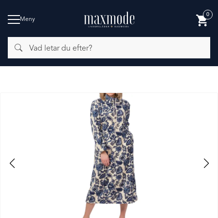
0
Meny
Vad
BADMODE
letar
du
efter?