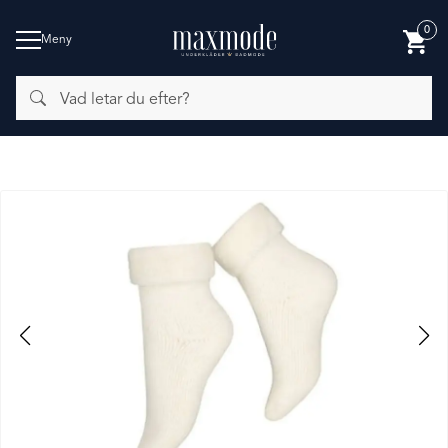
0
Meny
Vad
BADMODE
letar
du
efter?