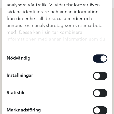
analysera vår trafik. Vi vidarebefordrar även
sådana identifierare och annan information
från din enhet till de sociala medier och
annons- och analysföretag som vi samarbetar
Relaterade produkter
med. Dessa kan i sin tur kombinera
informationen med annan information som du
har tillhandahållit eller som de har samlat in
Samtyckesval
när du har använt deras tjänster.
Nödvändig
Inställningar
Statistik
Raggsocka Ull 70% – Rosa
Ullsocka 2-pack – Grå
139
279
kr
Det
Det
16
Strumpor
Rea
Marknadsföring
ursp
nuva