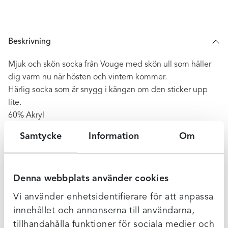
Beskrivning
Mjuk och skön socka från Vouge med skön ull som håller
dig varm nu när hösten och vintern kommer.
Härlig socka som är snygg i kängan om den sticker upp
lite.
60% Akryl
20% Ull
Samtycke
Information
Om
10% Alpacka
8% polyamid
2% elastan
Denna webbplats använder cookies
Vi använder enhetsidentifierare för att anpassa
Ytterligare Information
innehållet och annonserna till användarna,
tillhandahålla funktioner för sociala medier och