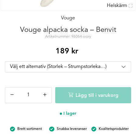
Helskärm
Vouge
Vouge alpacka socka – Benvit
Artikelnummer: 96064-ivory
189
kr
Vouge
−
+
Lägg till i varukorg
alpacka
socka
-
I lager
Benvit
mängd
Brett sortiment
Snabba leveranser
Kvalitetsprodukter