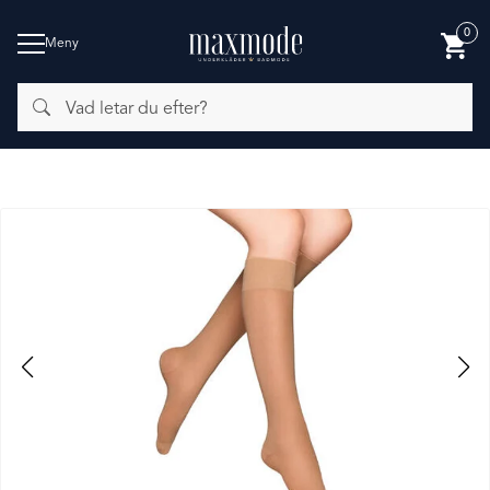
0
Meny
Vad
BADMODE
letar
du
efter?