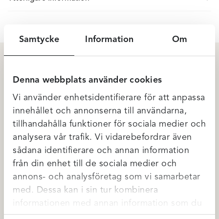
Samtycke
Information
Om
Du kanske också gillar …
Denna webbplats använder cookies
Vi använder enhetsidentifierare för att anpassa
innehållet och annonserna till användarna,
tillhandahålla funktioner för sociala medier och
analysera vår trafik. Vi vidarebefordrar även
sådana identifierare och annan information
från din enhet till de sociala medier och
annons- och analysföretag som vi samarbetar
med. Dessa kan i sin tur kombinera
informationen med annan information som du
har tillhandahållit eller som de har samlat in