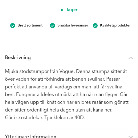
40D
–
I lager
Solbrun
mängd
Brett sortiment
Snabba leveranser
Kvalitetsprodukter
Beskrivning
Mjuka stödstrumpor från Vogue. Denna strumpa sitter åt
över vaden för att förhindra att benen svullnar. Passar
perfekt att använda till vardags om man lätt får svullna
ben. Fungerar alldeles utmärkt att ha när man flyger. Går
hela vägen upp till knät och har en bres resår som gör att
den sitter ordentligt hela dagen utan att kana ner.
Går i skostorlekar. Tjockleken är 40D.
Ytterligare Information