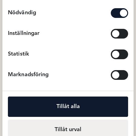
Samtyckesval
när du har använt deras tjänster.
Nödvändig
Vouge Stödstrumpor 20D – Svart
139
kr
Stödstrumpor
Inställningar
Statistik
Relaterade produkter
Marknadsföring
Tillåt alla
Tillåt urval