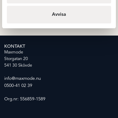
Raggsocka 2-pack – Grå
Vouge sock basic 20D 2-pac
Svart
99
kr
99
Det
Det
119
kr
Rea
Strumpor
Avvisa
ursprungliga
nuvarande
priset
priset
var:
är:
119 kr.
99 kr.
KONTAKT
Maxmode
Storgatan 20
541 30 Skövde
info@maxmode.nu
0500-41 02 39
Org.nr: 556859-1589