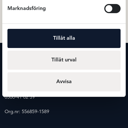
Swegmark Star mjukbh – Vit
Amningsbh med bygel Vit
Marknadsföring
549
kr
699
BH
Amnings BH
Tillåt alla
KONTAKT
Tillåt urval
Maxmode
Storgatan 20
541 30 Skövde
Avvisa
info@maxmode.nu
0500-41 02 39
Org.nr: 556859-1589