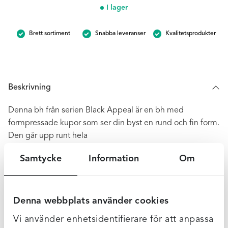
bygel
I lager
bh
-
Brett sortiment
Snabba leveranser
Kvalitetsprodukter
Regina
Red
mängd
Beskrivning
Denna bh från serien Black Appeal är en bh med
formpressade kupor som ser din byst en rund och fin form.
Den går upp runt hela
bröstet och sluter om så att det inte blir några kanter eller
Samtycke
Information
Om
något som kan trilla över.
Omkretsbandet är brett och väldigt mjukt och behagligt
vilket gör att den är väldigt skön att bära.
Axelbanden är reglerbara och har liksom på kupan ett
Denna webbplats använder cookies
dekorativt prickmönster.
Vi använder enhetsidentifierare för att anpassa