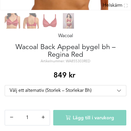
Helskärm
Wacoal
Wacoal Back Appeal bygel bh –
Regina Red
Artikelnummer: WA855303RED
849
kr
Wacoal
−
+
Lägg till i varukorg
Back
Appeal