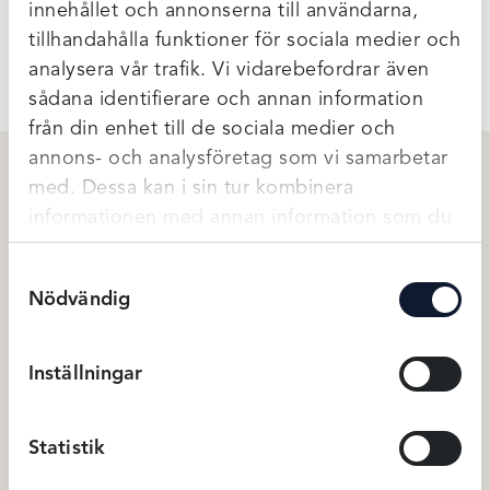
innehållet och annonserna till användarna,
Ytterligare Information
tillhandahålla funktioner för sociala medier och
analysera vår trafik. Vi vidarebefordrar även
sådana identifierare och annan information
från din enhet till de sociala medier och
annons- och analysföretag som vi samarbetar
med. Dessa kan i sin tur kombinera
Relaterade produkter
informationen med annan information som du
har tillhandahållit eller som de har samlat in
Samtyckesval
när du har använt deras tjänster.
Nödvändig
Inställningar
Statistik