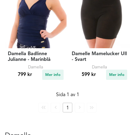
Damella Badlinne
Damelle Mamelucker Ull
Julianne - Marinblå
- Svart
Damella
Damella
799 kr
599 kr
Mer info
Mer info
Sida 1 av 1
Första
Föregående
Nästa
Sista
1
sidan
sida
sida
sidan