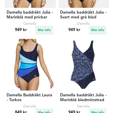
Damella baddräkt Julia -
Damella baddräkt Julia -
Marinblå med prickar
Svart med grå blad
Damella
Damella
949 kr
949 kr
Mer info
Mer info
Damella Baddräkt Laura
Damella baddräkt Julia -
- Turkos
Marinblå bladmönstrad
Damella
Damella
849 kr
949 kr
Mer info
Mer info