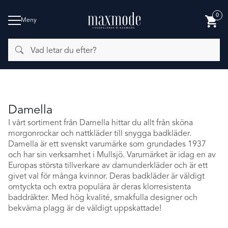
0
Meny
Vad
BADMODE
letar
du
efter?
Damella
I vårt sortiment från Damella hittar du allt från sköna
morgonrockar och nattkläder till snygga badkläder.
Damella är ett svenskt varumärke som grundades 1937
och har sin verksamhet i Mullsjö. Varumärket är idag en av
Europas största tillverkare av damunderkläder och är ett
givet val för många kvinnor. Deras badkläder är väldigt
omtyckta och extra populära är deras klorresistenta
baddräkter. Med hög kvalité, smakfulla designer och
bekväma plagg är de väldigt uppskattade!