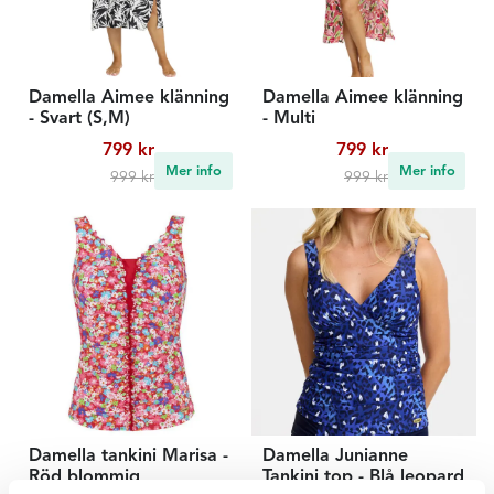
Damella Aimee klänning
Damella Aimee klänning
- Svart (S,M)
- Multi
799 kr
799 kr
Mer info
Mer info
999 kr
999 kr
Damella tankini Marisa -
Damella Junianne
Röd blommig
Tankini top - Blå leopard