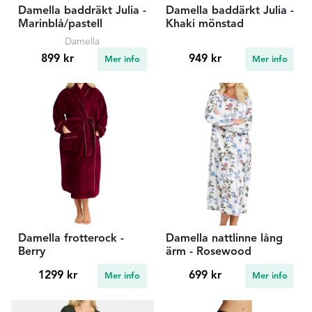
Damella baddräkt Julia -
Damella baddärkt Julia -
Marinblå/pastell
Khaki mönstad
Damella
899 kr
949 kr
Mer info
Mer info
Damella frotterock -
Damella nattlinne lång
Berry
ärm - Rosewood
1299 kr
699 kr
Mer info
Mer info