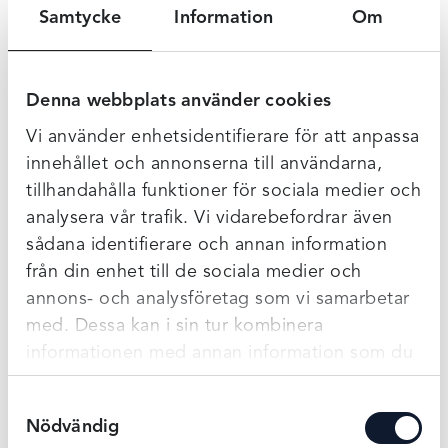
Samtycke
Information
Om
799 kr
799 kr
Mer info
Mer info
Denna webbplats använder cookies
Vi använder enhetsidentifierare för att anpassa
innehållet och annonserna till användarna,
tillhandahålla funktioner för sociala medier och
analysera vår trafik. Vi vidarebefordrar även
sådana identifierare och annan information
från din enhet till de sociala medier och
Damella baddärkt Julia -
Damella nattlinne - Rosa
Brunmönstrad
med blommor
annons- och analysföretag som vi samarbetar
med. Dessa kan i sin tur kombinera
529 kr
949 kr
Mer info
Mer info
759 kr
informationen med annan information som du
har tillhandahållit eller som de har samlat in
Samtyckesval
när du har använt deras tjänster.
Nödvändig