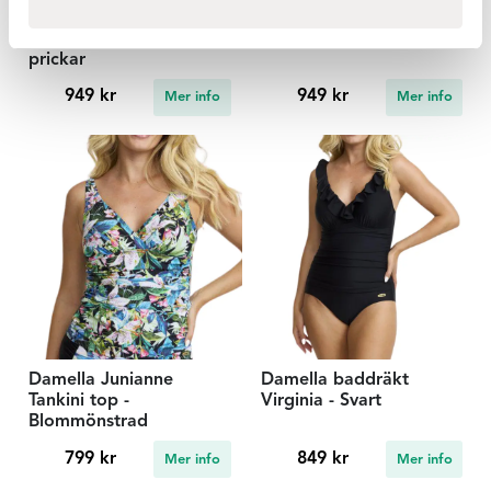
Damella baddräkt
Damella baddärkt Julia -
Shirley - Marinblå
Marinblå blommig
prickar
949 kr
949 kr
Mer info
Mer info
Damella Junianne
Damella baddräkt
Tankini top -
Virginia - Svart
Blommönstrad
799 kr
849 kr
Mer info
Mer info