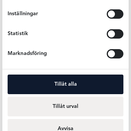
Inställningar
Statistik
Damella baddräkt Alice
Damella baddärkt Julia -
- Khaki
Svartmönstrad
Marknadsföring
949 kr
949 kr
Mer info
Mer info
Tillåt alla
Tillåt urval
Avvisa