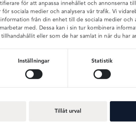
t hittades
ifierare för att anpassa innehållet och annonserna til
r för sociala medier och analysera vår trafik. Vi vida
 information från din enhet till de sociala medier och
amarbetar med. Dessa kan i sin tur kombinera infor
illhandahållit eller som de har samlat in när du har a
Inställningar
Statistik
OM OSS
BETALSÄTT
Tillåt urval
Om oss
Inspiration & guider
BH-kvällar