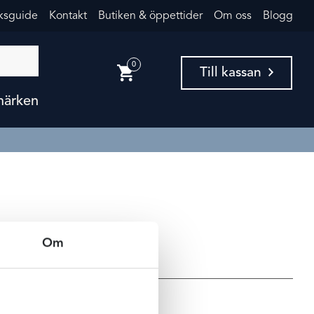
eksguide
Kontakt
Butiken & öppettider
Om oss
Blogg
0
Till kassan
märken
Om