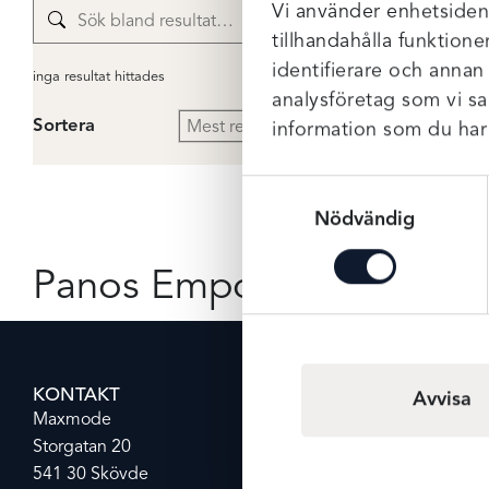
Inga resulta
Vi använder enhetsident
tillhandahålla funktione
identifierare och annan
inga resultat hittades
analysföretag som vi s
Sortera
information som du har t
Samtyckesval
Nödvändig
Panos Emporio
KONTAKT
KUNDSERVICE
Avvisa
Maxmode
Butik & öppettider
Storgatan 20
Ångerrätt och retur
541 30 Skövde
Reklamation