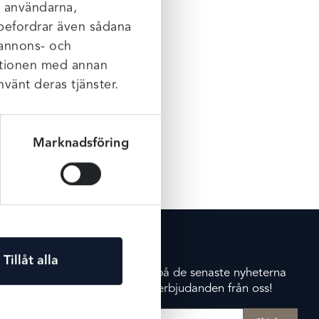
l användarna,
rebefordrar även sådana
 annons- och
mationen med annan
nvänt deras tjänster.
Marknadsföring
NYHETSBREV
Tillåt alla
Prenumerera på de senaste nyheterna
och exklusiva erbjudanden från oss!
E-post
(Obligatoriskt)