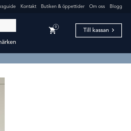
eksguide
Kontakt
Butiken & öppettider
Om oss
Blogg
0
Till kassan
märken