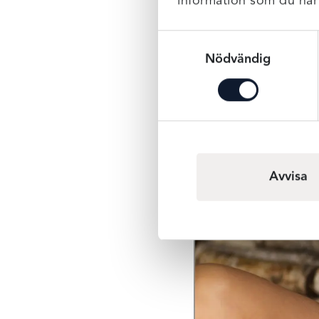
information som du har t
Samtyckesval
Nödvändig
Avvisa