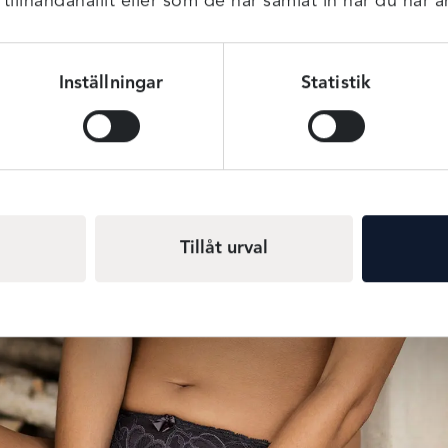
illhandahållit eller som de har samlat in när du har a
Inställningar
Statistik
Tillåt urval