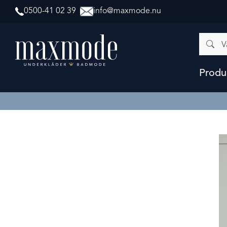
0500-41 02 39
info@maxmode.nu
Vad
letar
du
efter?
Produ