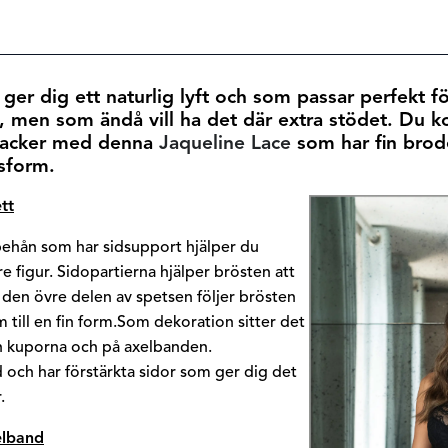
ger dig ett naturlig lyft och som passar perfekt fö
g, men som ändå vill ha det där extra stödet. Du
vacker med denna
Jaqueline Lace
som har fin brod
ssform.
tt
ehån som har sidsupport hjälper du
e figur. Sidopartierna hjälper brösten att
ch den övre delen av spetsen följer brösten
till en fin form.
Som dekoration sitter det
n kuporna och på axelbanden.
och har förstärkta sidor som ger dig det
.
elband