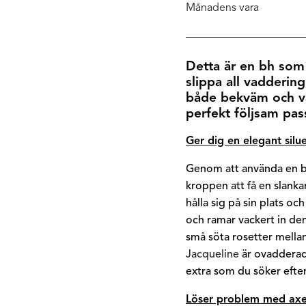
Månadens vara
Detta är en bh som 
slippa all vadderin
både bekväm och 
perfekt följsam pa
Ger dig en elegant silue
Genom att använda en b
kroppen att få en slankar
hålla sig på sin plats o
och ramar vackert in dem 
små söta rosetter mella
Jacqueline
är ovadderad 
extra som
du söker efter
Löser problem med ax