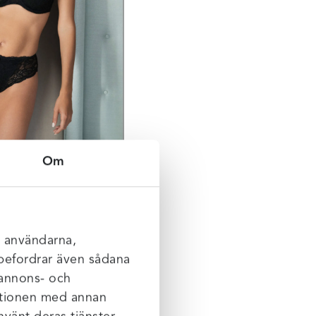
Om
l användarna,
rebefordrar även sådana
 annons- och
mationen med annan