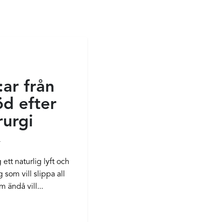
ar från
öd efter
rurgi
r
ett naturlig lyft och
 som vill slippa all
 ändå vill...