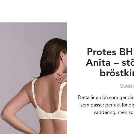
Protes BH:
Anita – st
bröstki
Guide
Detta är en bh som ger dig 
som passar perfekt för dig
vaddering, men som