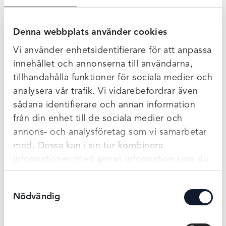
Vi har ett brett sortiment med olika ovadderade BH:ar så
du kan välja en som känns bäst för dig. Du kan se fler
HÄR
.
Denna webbplats använder cookies
Vi använder enhetsidentifierare för att anpassa
innehållet och annonserna till användarna,
tillhandahålla funktioner för sociala medier och
analysera vår trafik. Vi vidarebefordrar även
sådana identifierare och annan information
från din enhet till de sociala medier och
annons- och analysföretag som vi samarbetar
med. Dessa kan i sin tur kombinera
informationen med annan information som du
har tillhandahållit eller som de har samlat in
Samtyckesval
när du har använt deras tjänster.
Nödvändig