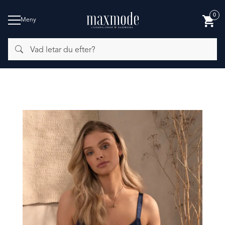
0
Meny
Vad
BADMODE
letar
du
efter?