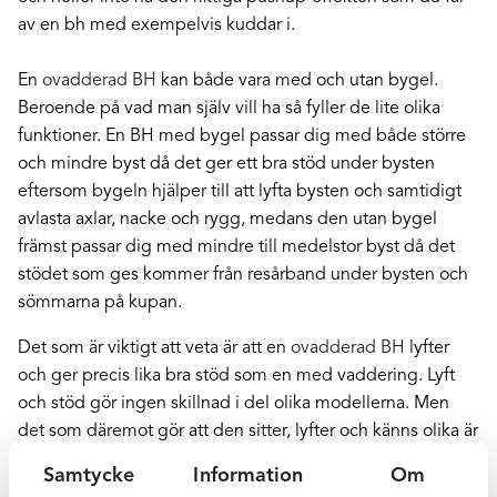
av en bh med exempelvis kuddar i.
En
ovadderad BH
kan både vara med och utan bygel.
Beroende på vad man själv vill ha så fyller de lite olika
funktioner. En BH med bygel passar dig med både större
och mindre byst då det ger ett bra stöd under bysten
eftersom bygeln hjälper till att lyfta bysten och samtidigt
avlasta axlar, nacke och rygg, medans den utan bygel
främst passar dig med mindre till medelstor byst då det
stödet som ges kommer från resårband under bysten och
sömmarna på kupan.
Det som är viktigt att veta är att en
ovadderad BH
lyfter
och ger precis lika bra stöd som en med vaddering. Lyft
och stöd gör ingen skillnad i del olika modellerna. Men
det som däremot gör att den sitter, lyfter och känns olika är
tyget i BH:n, modellen och hur den är sydd.
Samtycke
Information
Om