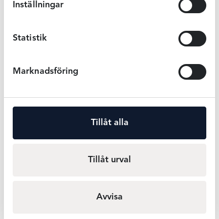
Inställningar
Swegmark Meadow mjukbh – Svart
Statistik
Swegmark
549
kr
Gå till
Marknadsföring
Tillåt alla
Frida Viström
Tillåt urval
Senaste
Avvisa