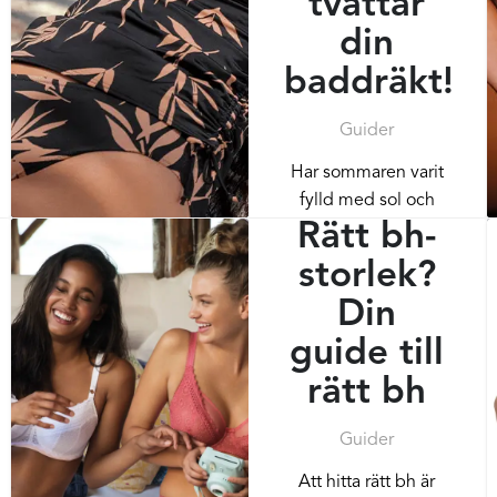
tvättar
din
baddräkt!
Guider
Har sommaren varit
fylld med sol och
Rätt bh-
bad i pool, hav och
sjö? Då blir oftast
storlek?
badkläderna slitna i
Din
sin form och färg.
För att...
guide till
rätt bh
Guider
Att hitta rätt bh är