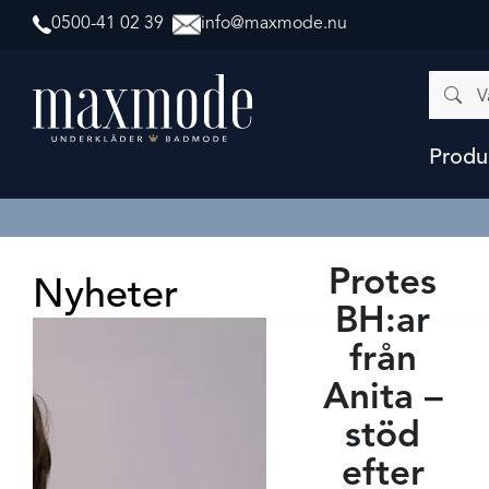
0500-41 02 39
info@maxmode.nu
Vad
letar
du
efter?
Produ
Protes
Nyheter
BH:ar
från
Anita –
stöd
efter