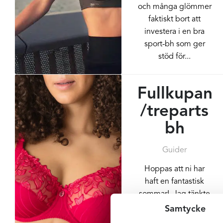
och många glömmer
faktiskt bort att
investera i en bra
sport-bh som ger
stöd för...
Fullkupan
/treparts
bh
Guider
Hoppas att ni har
haft en fantastisk
sommar! Jag tänkte
att vi ska prata lite
Samtycke
om olika bh-