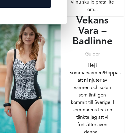
vi nu skulle prata lite
om...
Vekans
Vara –
Badlinne
Guider
Hej i
sommarvärmen!Hoppas
att ni njuter av
värmen och solen
som äntligen
kommit till Sverige. I
sommarens tecken
tänkte jag att vi
fortsätter även
denna...