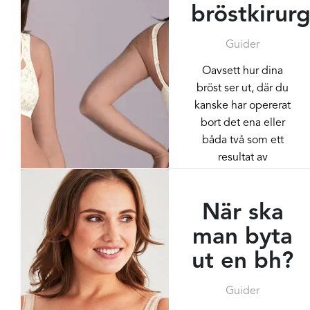
bröstkirurg
Guider
Oavsett hur dina
bröst ser ut, där du
kanske har opererat
bort det ena eller
båda två som ett
resultat av
bröstkirurgi, så
förtjänar du...
När ska
man byta
ut en bh?
Guider