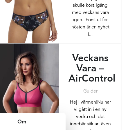
skulle köra igång
med veckans vara
igen. Först ut för
hösten är en nyhet
i...
Veckans
Vara –
AirControl
Guider
Hej i värmen!Nu har
vi gått in i en ny
vecka och det
Om
innebär såklart även