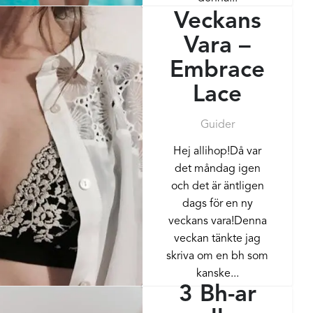
Veckans
Vara –
Embrace
Lace
Guider
Hej allihop!Då var
det måndag igen
och det är äntligen
dags för en ny
veckans vara!Denna
veckan tänkte jag
skriva om en bh som
kanske...
3 Bh-ar