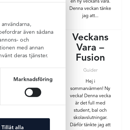
en ny veckans vara.
Denna veckan tänke
jag att...
l användarna,
rebefordrar även sådana
Veckans
 annons- och
Vara –
mationen med annan
nvänt deras tjänster.
Fusion
Guider
Marknadsföring
Hej i
sommarvärmen! Ny
vecka! Denna vecka
är det full med
student, bal och
skolavslutningar.
Därför tänkte jag att
Tillåt alla