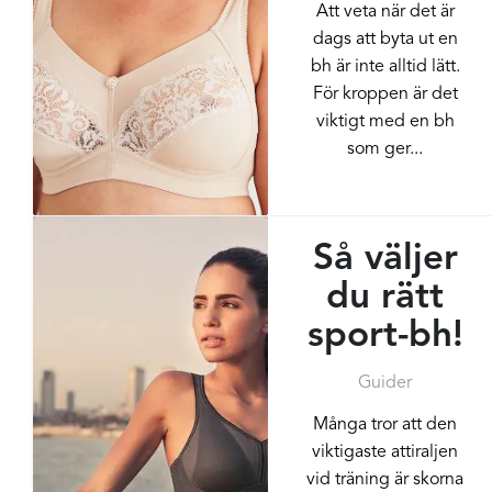
Att veta när det är
dags att byta ut en
bh är inte alltid lätt.
För kroppen är det
viktigt med en bh
som ger...
Så väljer
du rätt
sport-bh!
Guider
Många tror att den
viktigaste attiraljen
vid träning är skorna