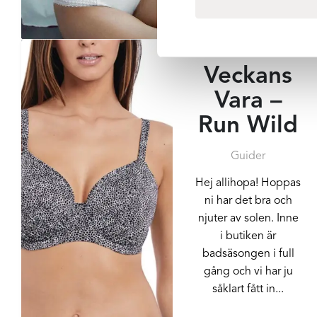
passar perfekt nu när
det är varmt ute...
Veckans
Vara –
Run Wild
Guider
Hej allihopa! Hoppas
ni har det bra och
njuter av solen. Inne
i butiken är
badsäsongen i full
gång och vi har ju
såklart fått in...