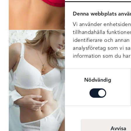
modeller och deras
olika funktioner.
Denna webbplats anvä
Först ut...
Vi använder enhetsident
tillhandahålla funktione
Veckans
identifierare och annan
Vara –
analysföretag som vi s
information som du har t
Rebecca
Guider
Samtyckesval
Nödvändig
Hej i
sommarvärmen!Nu
när sommaren
äntligen är här tänkte
jag att vi fortsätter
prata om
underkläder som
Avvisa