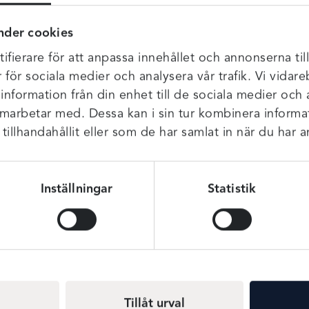
värmen!Eftesom det
är måndag tänkte
nder cookies
jag skriva lite om en
ifierare för att anpassa innehållet och annonserna til
ny veckans vara. ...
Veckans
r för sociala medier och analysera vår trafik. Vi vida
 information från din enhet till de sociala medier och
Vara –
amarbetar med. Dessa kan i sin tur kombinera infor
Hedona
illhandahållit eller som de har samlat in när du har a
Guider
Hej allihopa!
Inställningar
Statistik
Äntligen är Juni här!
Snart börjar både
semester och
sommarlov. Varför
inte fira sommaren
med lite nya fräscha
Tillåt urval
underkläder?