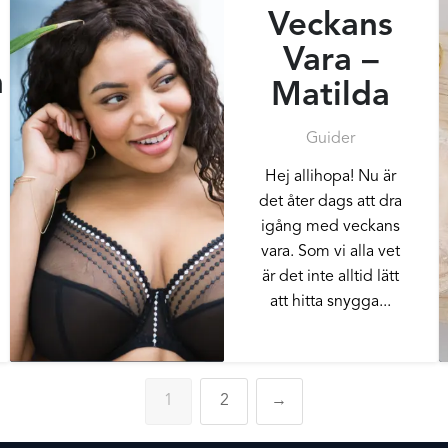
Veckans
Vara –
a
Matilda
Guider
Hej allihopa! Nu är
det åter dags att dra
igång med veckans
vara. Som vi alla vet
är det inte alltid lätt
att hitta snygga...
1
2
→