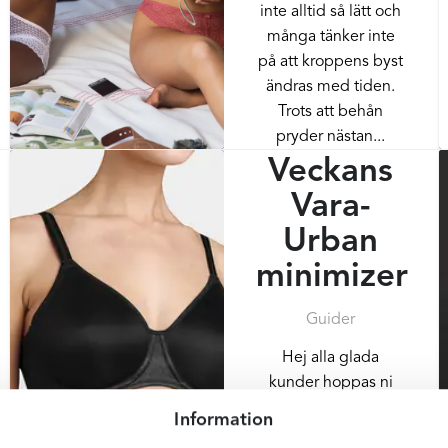
inte alltid så lätt och
många tänker inte
på att kroppens byst
ändras med tiden.
Trots att behån
pryder nästan...
Veckans
Vara-
Urban
minimizer
Guider
Hej alla glada
kunder hoppas ni
njuter ordentligt av
Information
solen och