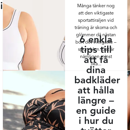
i
Många tänker nog
att den viktigaste
sportattiraljen vid
träning är skorna och
glömmer då nästan
6 enkla
bort det viktigaste –
tips till
sport-bh:n. Det är
nämligen minst
att få
lika...
dina
badkläder
att hålla
längre –
en guide
i hur du