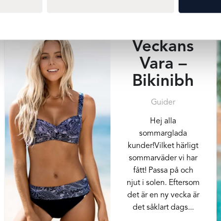
Underkläderna är ju
otroligt viktiga...
Veckans
Vara –
Bikinibh
Guider
Hej alla
sommarglada
kunder!Vilket härligt
sommarväder vi har
fått! Passa på och
njut i solen. Eftersom
det är en ny vecka är
det såklart dags...