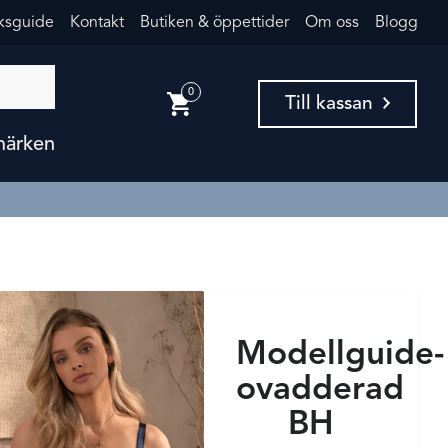
eksguide
Kontakt
Butiken & öppettider
Om oss
Blogg
0
Till kassan
märken
Modellguide-
ovadderad
BH