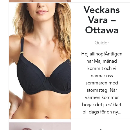
Veckans
Vara –
Ottawa
Guider
Hej allihop!Äntligen
har Maj månad
kommit och vi
närmar oss
sommaren med
stormsteg! När
värmen kommer
börjar det ju såklart
bli dags för en ny...