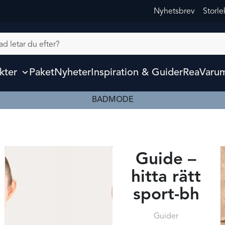
Nyhetsbrev
Storl
kter
Paket
Nyheter
Inspiration & Guider
Rea
Varu
BADMODE
Guide –
hitta rätt
sport-bh
Guider