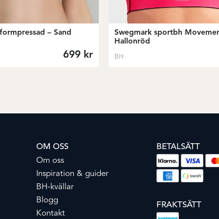
 formpressad – Sand
Swegmark sportbh Movemen
Hallonröd
699
kr
BH
OM OSS
BETALSÄTT
Om oss
Inspiration & guider
BH-kvällar
Blogg
FRAKTSÄTT
Kontakt