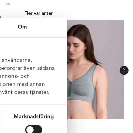
Fler varianter
de
 hake
Om
ven
l användarna,
rebefordrar även sådana
 annons- och
mationen med annan
nvänt deras tjänster.
Marknadsföring