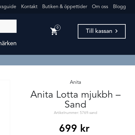
eksguide
Kontakt
Butiken & öppettider
Om oss
Blogg
0
Till kassan
märken
Anita
Anita Lotta mjukbh –
Sand
Artikelnummer: 5769-sand
699
kr