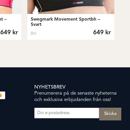
t –
Swegmark Movement Sportbh –
Svart
649
kr
649
kr
BH
NYHETSBREV
Prenumerera på de senaste nyheterna
och exklusiva erbjudanden från oss!
E-post
(Obligatoriskt)