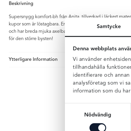
Beskrivning
Supersnygg komfort-bh från Anita, tillverkad i läckert mat
kupor som är löstagbara. En BH-topp med lite sportigare 
Samtycke
och har breda mjuka axelband. En riktigt favorit hos både 
för den större bysten!
Denna webbplats anvä
Vi använder enhetsident
Ytterligare Information
tillhandahålla funktione
identifierare och annan
analysföretag som vi s
information som du har t
Samtyckesval
Nödvändig