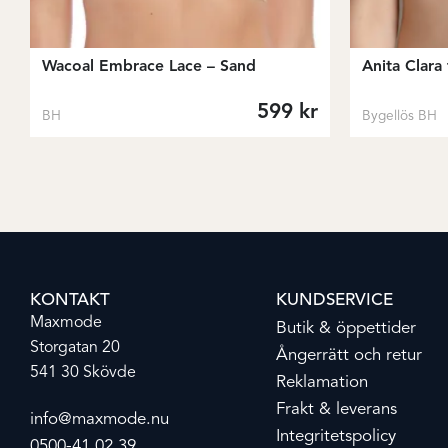
Wacoal Embrace Lace – Sand
Anita Clara
599
kr
BH
Bygellös BH
KONTAKT
KUNDSERVICE
Maxmode
Butik & öppettider
Storgatan 20
Ångerrätt och retur
541 30 Skövde
Reklamation
Frakt & leverans
info@maxmode.nu
Integritetspolicy
0500-41 02 39