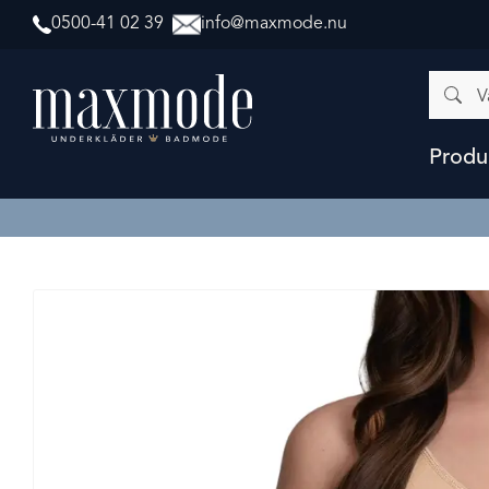
0500-41 02 39
info@maxmode.nu
Vad
letar
du
efter?
Produ