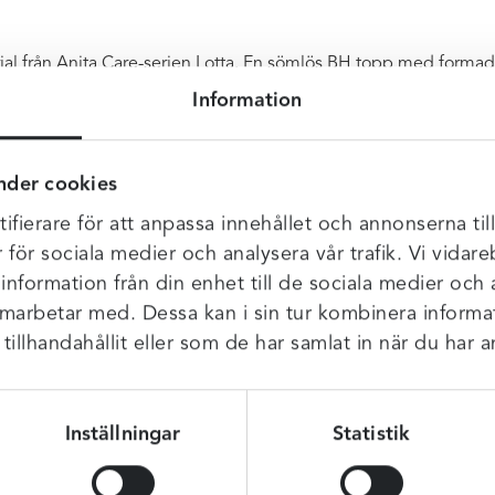
erial från Anita Care-serien Lotta. En sömlös BH topp med forma
look! Kan användas med en protes. BH:n stängs med hyskor och
Information
oss i personalen och även hos många av våra kunder! Bra stöd ä
nder cookies
ifierare för att anpassa innehållet och annonserna til
r för sociala medier och analysera vår trafik. Vi vida
 information från din enhet till de sociala medier och
amarbetar med. Dessa kan i sin tur kombinera infor
illhandahållit eller som de har samlat in när du har a
Inställningar
Statistik