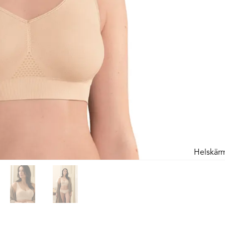
Helskär