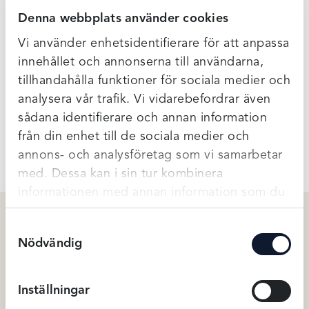
behå topp med formade kupor som är löstagbara. En
Denna webbplats använder cookies
behåtopp med lite sportigare look! BH:n kan användas
med en protes.
Vi använder enhetsidentifierare för att anpassa
Stängs framtill med en dragkedja. Breda mjuka axelband.
innehållet och annonserna till användarna,
En riktigt favorit hos både oss i personalen och även hos
tillhandahålla funktioner för sociala medier och
många av våra kunder! Bra stöd även för den större bysten!
analysera vår trafik. Vi vidarebefordrar även
sådana identifierare och annan information
Ytterligare Information
från din enhet till de sociala medier och
annons- och analysföretag som vi samarbetar
med. Dessa kan i sin tur kombinera
informationen med annan information som du
har tillhandahållit eller som de har samlat in
Samtyckesval
när du har använt deras tjänster.
Relaterade produkter
Nödvändig
Inställningar