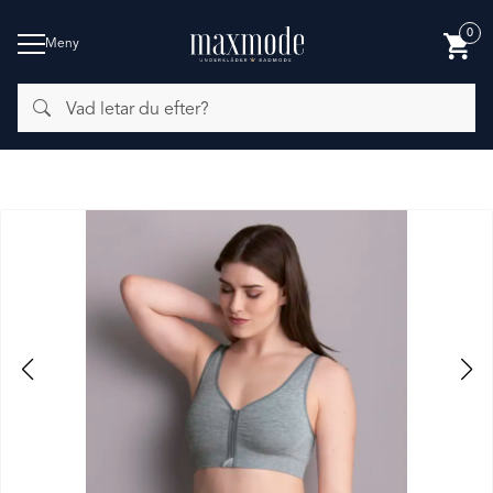
0
Meny
Vad
BADMODE
letar
du
efter?