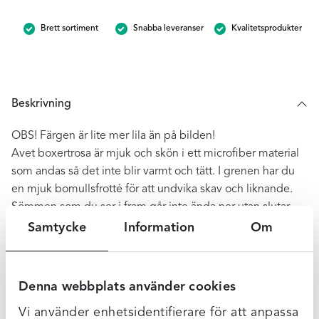
mängd
Brett sortiment
Snabba leveranser
Kvalitetsprodukter
Beskrivning
OBS! Färgen är lite mer lila än på bilden!
Avet boxertrosa är mjuk och skön i ett microfiber material
som andas så det inte blir varmt och tätt. I grenen har du
en mjuk bomullsfrotté för att undvika skav och liknande.
Sömmen som du ser i fram går inte ända ner utan slutar
strax innan grenen. Sömmen runt låret gör att den sitter
Samtycke
Information
Om
bättre och att du inte får troskanter. Detta är en av våra
absoluta favoriter!
Denna webbplats använder cookies
Storlek: Denna trosa är generös i storleken. Pendlar du
mellan två storlekar, välj hellre den mindre storleken.
Vi använder enhetsidentifierare för att anpassa