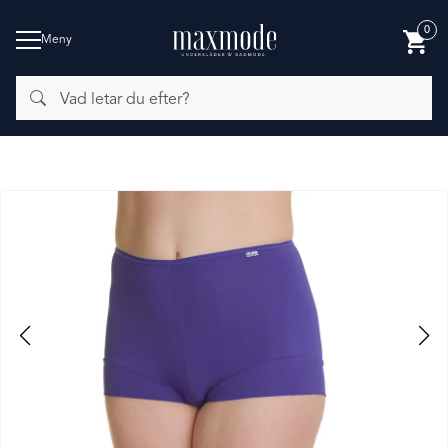
0
Meny
Vad
BADMODE
letar
du
efter?