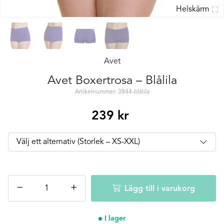
Helskärm
Avet
Avet Boxertrosa – Blålila
Artikelnummer: 3844-blålila
239
kr
Avet
−
+
Lägg till i varukorg
Boxertrosa
–
Blålila
I lager