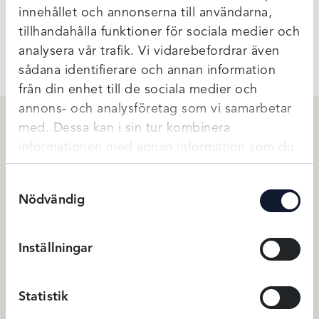
innehållet och annonserna till användarna,
tillhandahålla funktioner för sociala medier och
Ytterligare Information
analysera vår trafik. Vi vidarebefordrar även
sådana identifierare och annan information
från din enhet till de sociala medier och
annons- och analysföretag som vi samarbetar
med. Dessa kan i sin tur kombinera
informationen med annan information som du
Relaterade produkter
har tillhandahållit eller som de har samlat in
Samtyckesval
när du har använt deras tjänster.
Nödvändig
Inställningar
Statistik