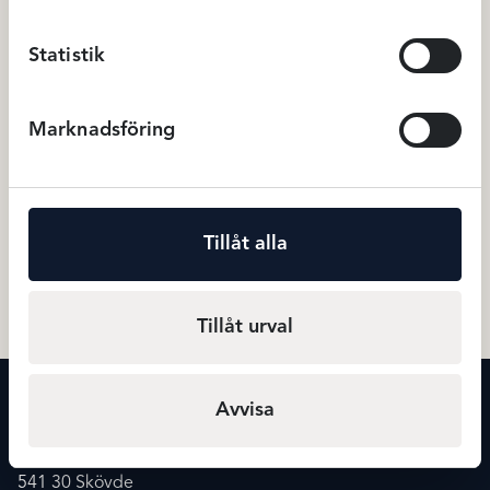
Statistik
Marknadsföring
Avet Miditrosa- Nougat
Primadonna Sophora
stringtrosa – Vit
Tillåt alla
199
kr
449
Miditrosor
Stringtrosor
Tillåt urval
KONTAKT
Avvisa
Maxmode
Storgatan 20
541 30 Skövde