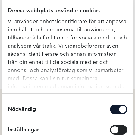
Mjuk och andningsbar trosa från Calvin Kleins Modern
Denna webbplats använder cookies
Cotton serie. En tai trosa med bred resår i midjan och med
Calvin Klein logga.
Vi använder enhetsidentifierare för att anpassa
innehållet och annonserna till användarna,
53% Bomull, 35% Modal, 12% Elastan
tillhandahålla funktioner för sociala medier och
(Kan vara längre leveranstider på Calvin Klein just nu)
analysera vår trafik. Vi vidarebefordrar även
sådana identifierare och annan information
från din enhet till de sociala medier och
Ytterligare Information
annons- och analysföretag som vi samarbetar
med. Dessa kan i sin tur kombinera
informationen med annan information som du
har tillhandahållit eller som de har samlat in
Samtyckesval
när du har använt deras tjänster.
Nödvändig
Relaterade produkter
Inställningar