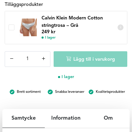
Tilläggsprodukter
Calvin Klein Modern Cotton
stringtrosa – Grå
i
249
kr
I lager
Calvin
−
+
Lägg till i varukorg
Klein
Modern
Cotton
I lager
brief
-
Brett sortiment
Snabba leveranser
Kvalitetsprodukter
grå
mängd
Samtycke
Information
Om
Beskrivning