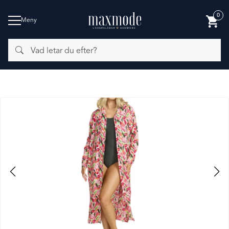
0
Meny
Vad
BADMODE
letar
du
efter?