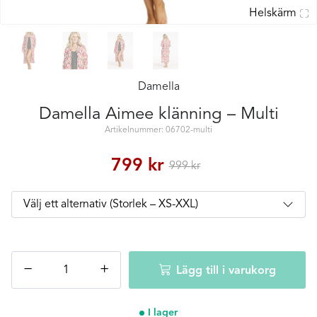
Helskärm
Damella
Damella Aimee klänning – Multi
Artikelnummer: 06702-multi
799
kr
999
kr
Damella
−
+
Lägg till i varukorg
Aimee
klänning
-
I lager