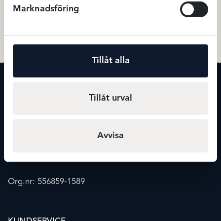
Marknadsföring
524
kr
189
699
kr
22
Badkläder
Miditrosor
Tillåt alla
KONTAKT
Maxmode
Tillåt urval
Storgatan 20
541 30 Skövde
Avvisa
info@maxmode.nu
0500-41 02 39
Org.nr: 556859-1589