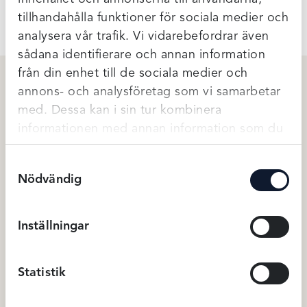
tillhandahålla funktioner för sociala medier och
analysera vår trafik. Vi vidarebefordrar även
sådana identifierare och annan information
från din enhet till de sociala medier och
annons- och analysföretag som vi samarbetar
Relaterade produkter
med. Dessa kan i sin tur kombinera
informationen med annan information som du
har tillhandahållit eller som de har samlat in
Samtyckesval
när du har använt deras tjänster.
Nödvändig
Inställningar
Statistik
Fantasie La Chiva bikini bh –
Avet miditrosa med mesh –
Smoke (65G)
Porslin