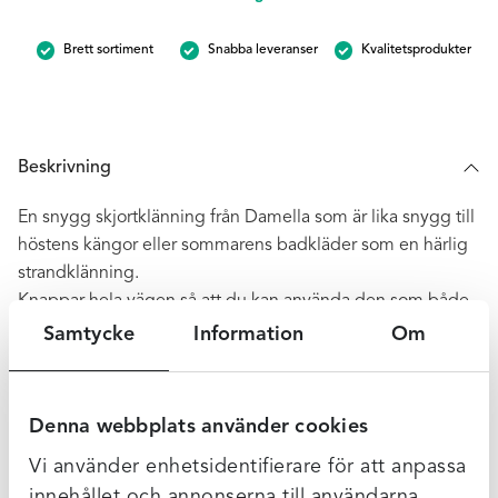
Multi
mängd
Brett sortiment
Snabba leveranser
Kvalitetsprodukter
Beskrivning
En snygg skjortklänning från Damella som är lika snygg till
höstens kängor eller sommarens badkläder som en härlig
strandklänning.
Knappar hela vägen så att du kan använda den som både
klänning eller helt öppen.
Samtycke
Information
Om
100% Viscos
Denna webbplats använder cookies
Vi använder enhetsidentifierare för att anpassa
Ytterligare Information
innehållet och annonserna till användarna,