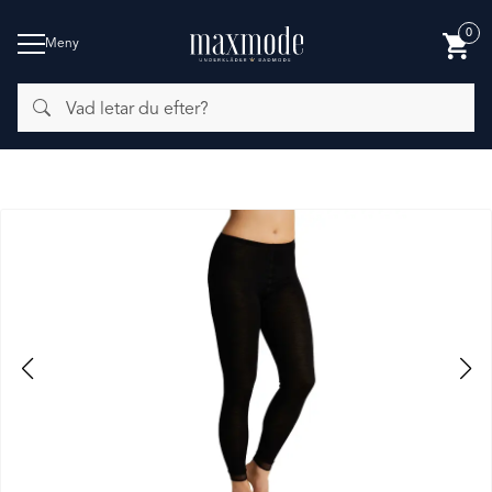
0
Meny
Vad
BADMODE
letar
du
efter?