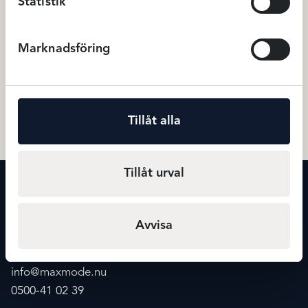
Statistik
Marknadsföring
Vouge Slim Magic Control 20D
Avet tights microfiber –
– Svart
Marinblå
249
kr
499
Strumpbyxor
Tights
Tillåt alla
Tillåt urval
KONTAKT
Maxmode
Storgatan 20
Avvisa
541 30 Skövde
info@maxmode.nu
0500-41 02 39