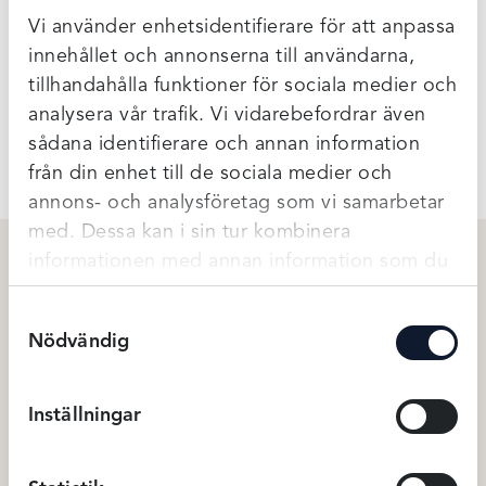
Vi använder enhetsidentifierare för att anpassa
Normal i storleken.
innehållet och annonserna till användarna,
100% merinoull
tillhandahålla funktioner för sociala medier och
analysera vår trafik. Vi vidarebefordrar även
Ytterligare Information
sådana identifierare och annan information
från din enhet till de sociala medier och
annons- och analysföretag som vi samarbetar
med. Dessa kan i sin tur kombinera
informationen med annan information som du
har tillhandahållit eller som de har samlat in
Relaterade produkter
Samtyckesval
när du har använt deras tjänster.
Nödvändig
Inställningar