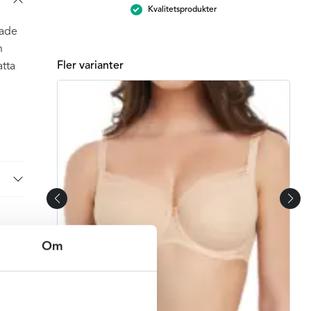
Kvalitetsprodukter
lade
h
Fler varianter
atta
Om