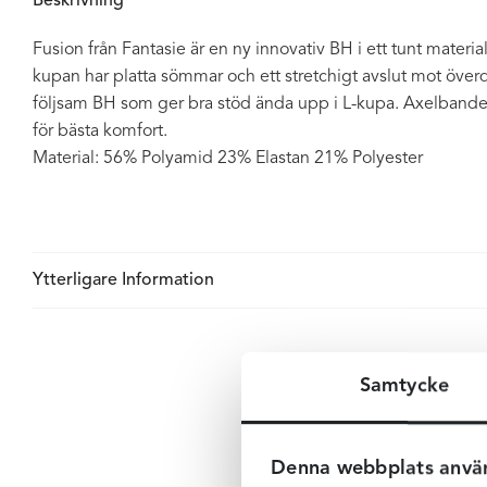
Beskrivning
Fusion från Fantasie är en ny innovativ BH i ett tunt mate
kupan har platta sömmar och ett stretchigt avslut mot överde
följsam BH som ger bra stöd ända upp i L-kupa. Axelbanden 
för bästa komfort.
Material: 56% Polyamid 23% Elastan 21% Polyester
Ytterligare Information
Samtycke
Denna webbplats anvä