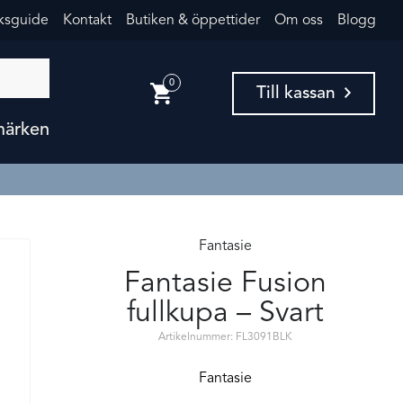
eksguide
Kontakt
Butiken & öppettider
Om oss
Blogg
0
Till kassan
märken
Fantasie
Fantasie Fusion
fullkupa – Svart
Artikelnummer: FL3091BLK
Fantasie