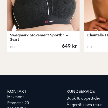
Swegmark Movement Sportbh –
Chantelle H
Svart
649
kr
BH
BH
KONTAKT
KUNDSERVICE
Maxmode
Butik & öppettider
Storgatan 20
Ångerrätt och retur