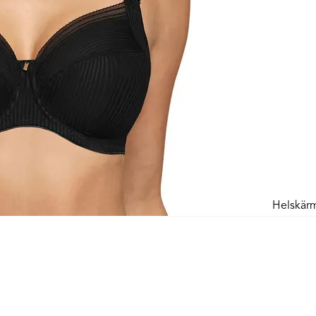
Helskär