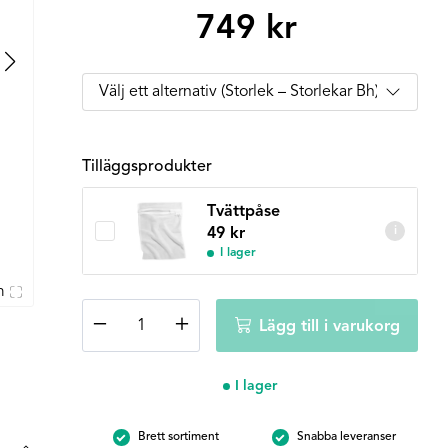
749
kr
Tilläggsprodukter
Tvättpåse
i
49
kr
I lager
m
Fantasie
−
+
Lägg till i varukorg
Fusion
fullkupa
-
I lager
Svart
mängd
Brett sortiment
Snabba leveranser