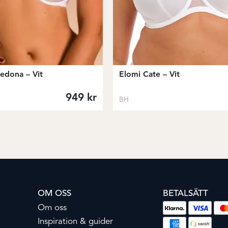
edona – Vit
Elomi Cate – Vit
949
kr
BH
OM OSS
BETALSÄTT
Om oss
Inspiration & guider