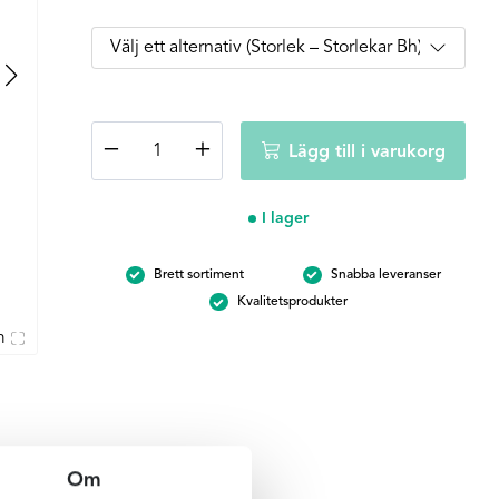
Fantasie
−
+
Lägg till i varukorg
Merissa
baddräkt
-
I lager
Svart
mängd
Brett sortiment
Snabba leveranser
Kvalitetsprodukter
m
Om