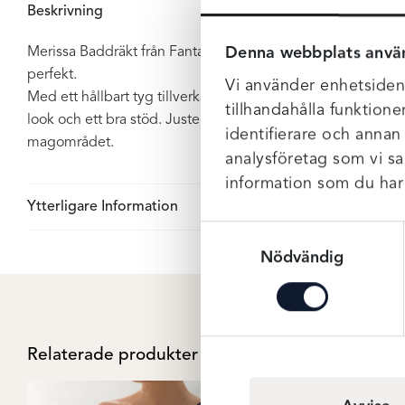
Beskrivning
Denna webbplats anvä
Merissa Baddräkt från Fantasie. Den perfekta lilla svarta so
perfekt.
Vi använder enhetsident
Med ett hållbart tyg tillverkat av ECONYL® återvunnet nyl
tillhandahålla funktione
look och ett bra stöd. Justerbara axelband. Baddräkten har 
identifierare och annan
magområdet.
analysföretag som vi s
information som du har t
Ytterligare Information
Samtyckesval
Nödvändig
Relaterade produkter