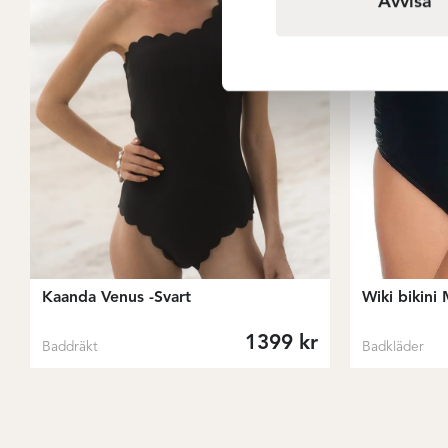
Avvisa
Kaanda Venus -Svart
Wiki bikini 
1399
kr
Baddräkt
Badkläder