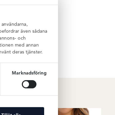
denna
l användarna,
acker
rebefordrar även sådana
a
 annons- och
mationen med annan
nvänt deras tjänster.
Marknadsföring