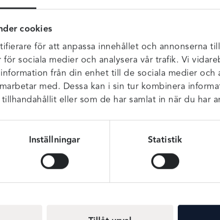
nder cookies
m passar oavsett om du skall till solen, spa eller badhuset så är 
ifierare för att anpassa innehållet och annonserna til
on. Dold bygel för extra stöd och vadderade kupor ger dig en v
r för sociala medier och analysera vår trafik. Vi vida
smickrande knytdetaljer framtill. Rynkad mittfram för att smickr
 information från din enhet till de sociala medier och
amarbetar med. Dessa kan i sin tur kombinera infor
illhandahållit eller som de har samlat in när du har a
Inställningar
Statistik