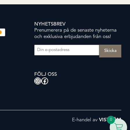
NYHETSBREV
Prenumerera på de senaste nyheterna
och exklusiva erbjudanden från oss!
E-post
(Obligatoriskt)
FÖLJ OSS
Instagram
Facebook
E-handel av
VISTRÖM
0