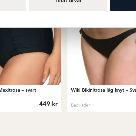
Tillåt urval
Maxitrosa – svart
Wiki Bikinitrosa låg knyt – Sv
449
kr
Badkläder