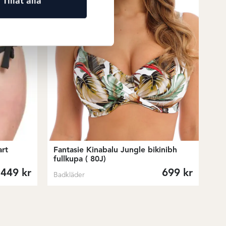
Tillåt alla
art
Fantasie Kinabalu Jungle bikinibh
fullkupa ( 80J)
449
kr
699
kr
Badkläder