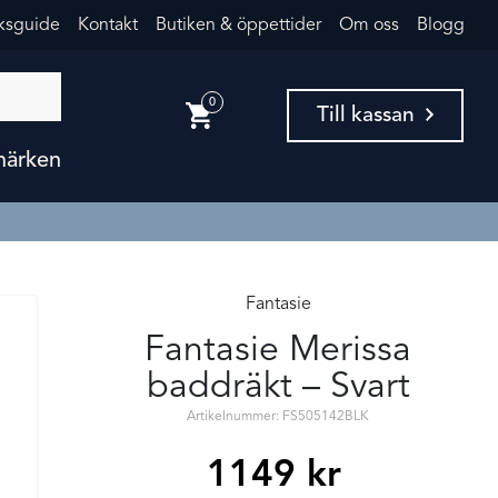
eksguide
Kontakt
Butiken & öppettider
Om oss
Blogg
0
Till kassan
märken
Fantasie
Fantasie Merissa
baddräkt – Svart
Artikelnummer: FS505142BLK
1149
kr