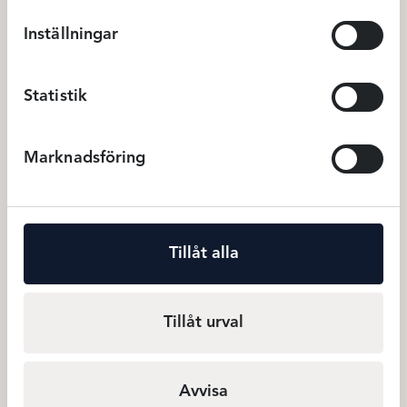
Du kanske också gillar …
Inställningar
Statistik
Marknadsföring
Tillåt alla
Tillåt urval
Avet Boxertrosa – Svart
239
kr
Boxertrosor
Avvisa