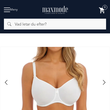
0
Meny
Vad
BADMODE
letar
du
efter?