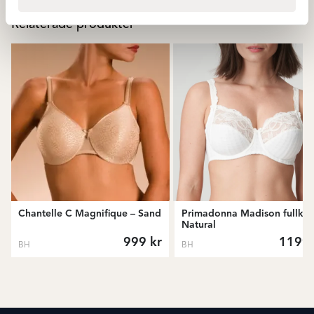
Relaterade produkter
Chantelle C Magnifique – Sand
Primadonna Madison fullkup
Natural
999
kr
1199
BH
BH