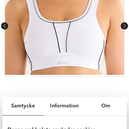
Beskrivning
Samtycke
Information
Om
Denna sport-bh från Swegmark passar perfekt till din
dagliga träning eller löprunda. Ger ett fantastiskt stöd,