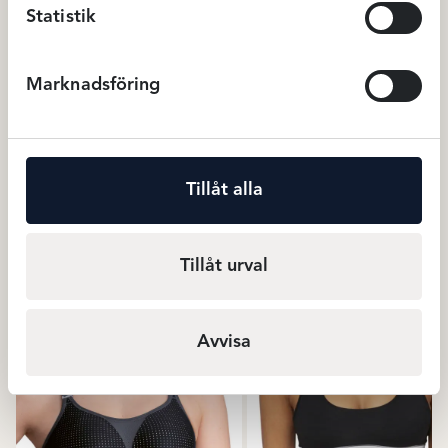
Statistik
Marknadsföring
Anita light and firm Sportbh –
Avet Boxertrosa – Svart
svart
Tillåt alla
799
kr
239
BH
Boxertrosor
Tillåt urval
Relaterade produkter
Avvisa