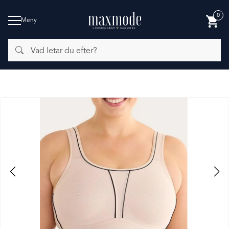
0
Meny
Vad
BADMODE
letar
du
efter?