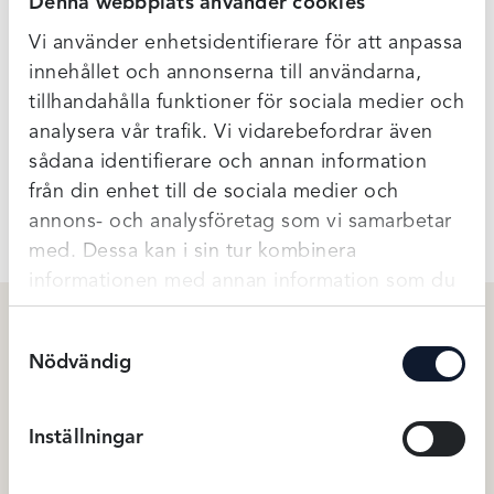
Denna webbplats använder cookies
sitter snyggt och ger bysten en rund fin form. Gjord i Cool
Max material som låter huden andas och transporterar bort
Vi använder enhetsidentifierare för att anpassa
fukt från huden. Breda, vadderade och reglerbara
innehållet och annonserna till användarna,
axelband samt en mjuk knäppning baktill. Går att knäppa
tillhandahålla funktioner för sociala medier och
om till en brottarrygg.
analysera vår trafik. Vi vidarebefordrar även
sådana identifierare och annan information
Ytterligare Information
från din enhet till de sociala medier och
annons- och analysföretag som vi samarbetar
med. Dessa kan i sin tur kombinera
informationen med annan information som du
har tillhandahållit eller som de har samlat in
Samtyckesval
när du har använt deras tjänster.
Nödvändig
Du kanske också gillar …
Inställningar