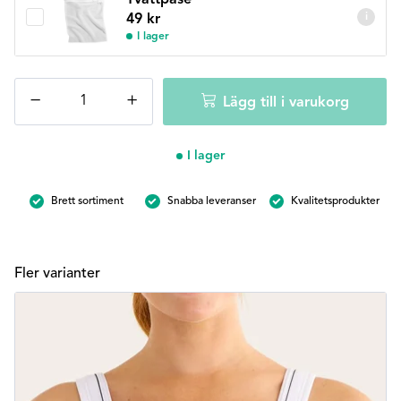
i
49
kr
I lager
Swegmark
−
+
Lägg till i varukorg
Movement
Sportbh
-
I lager
Beige
mängd
Brett sortiment
Snabba leveranser
Kvalitetsprodukter
Fler varianter