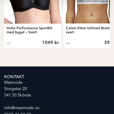
Anita Performance Sportbh
Calvin Klein Unlined Bralette
med bygel – Svart
svart
1049
kr
399
BH
BH
KONTAKT
Maxmode
Storgatan 20
541 30 Skövde
info@maxmode.nu