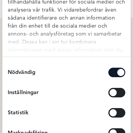
tillhandahålla funktioner för sociala medier och
analysera vår trafik. Vi vidarebefordrar även
sådana identifierare och annan information
från din enhet till de sociala medier och
annons- och analysföretag som vi samarbetar
Relaterade produkter
med. Dessa kan i sin tur kombinera
informationen med annan information som du
har tillhandahållit eller som de har samlat in
Samtyckesval
när du har använt deras tjänster.
Nödvändig
Inställningar
Statistik
Damella Baddäkt Esther –
Wiki Viktrosa- Marinblå
svart/vit
899
kr
449
Marknadsföring