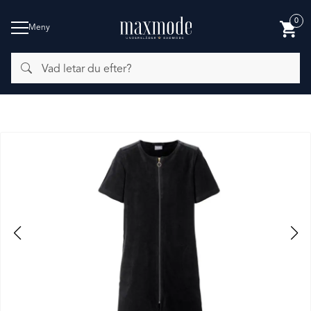
0
Meny
Vad
BADMODE
letar
du
efter?