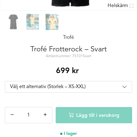
Helskärm
Trofé
Trofé Frotterock – Svart
Artikelnummer: 75101Svart
699
kr
Trofé
−
+
Lägg till i varukorg
Frotterock
-
Svart
I lager