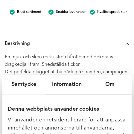
mängd
Brett sortiment
Snabba leveranser
Kvalitetsprodukter
Beskrivning
En mjuk och skön rock i stretchfrotté med dekorativ
dragkedja i fram. Snedställda fickor.
Det perfekta plagget att ha både på stranden, campingen
eller när du går i trädgården och påtar.
Samtycke
Information
Om
Längd i stl M är ca 90cm.
Normal i storleken.
OBS! Bilderna i gul är för att visa hur den sitter på.
Denna webbplats använder cookies
Vi använder enhetsidentifierare för att anpassa
Ytterligare Information
innehållet och annonserna till användarna,