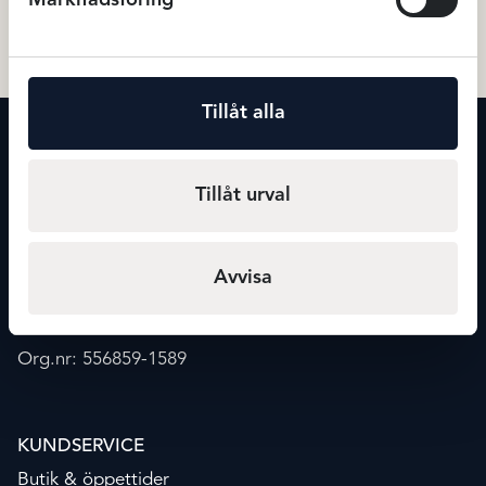
Baddräkt
Badkläder
Tillåt alla
KONTAKT
Maxmode
Tillåt urval
Storgatan 20
541 30 Skövde
info@maxmode.nu
Avvisa
0500-41 02 39
Org.nr: 556859-1589
KUNDSERVICE
Butik & öppettider