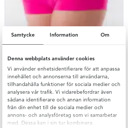
Samtycke
Information
Om
Denna webbplats använder cookies
Beskrivning
Vi använder enhetsidentifierare för att anpassa
Denna boxertrosa från Avet är mjuk och skön i ett
innehållet och annonserna till användarna,
microfiber material som andas så det inte blir varmt och
tillhandahålla funktioner för sociala medier och
tätt. i grenen har du en mjuk bomullsfrotté för att undvika
analysera vår trafik. Vi vidarebefordrar även
skav och liknande. Sömmen som du ser i fram går inte
sådana identifierare och annan information
ända ner utan slutar strax innan grenen. Sömmen runt låret
från din enhet till de sociala medier och
gör att den sitter bättre och att du inte får troskanter. Detta
annons- och analysföretag som vi samarbetar
är en av våra absoluta favoriter!
med. Dessa kan i sin tur kombinera
Storlek:Denna trosa är generös i storleken, så om du