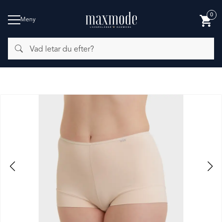
0
Meny
Vad
BADMODE
letar
du
efter?