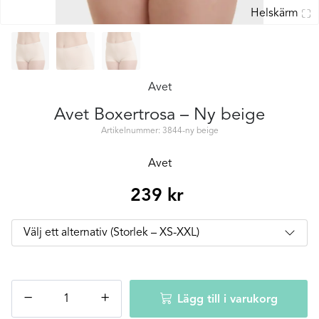
Helskärm
Avet
Avet Boxertrosa – Ny beige
Artikelnummer: 3844-ny beige
Avet
239
kr
Avet
−
+
Lägg till i varukorg
Boxertrosa