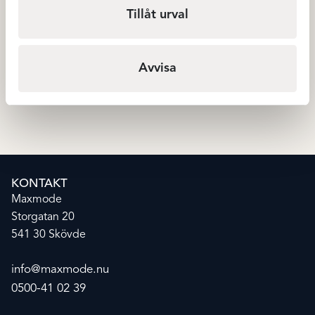
Tillåt urval
Avet Miditrosa microfiber –
Avet Miditrosa- Coffee
Avvisa
Röd
199
kr
199
Miditrosor
Miditrosor
KONTAKT
Maxmode
Storgatan 20
541 30 Skövde
info@maxmode.nu
0500-41 02 39