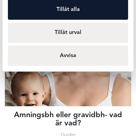
Varför?
Tillåt alla
Guider
Vad är en shapingprodukt? En shapingprodukt är ett
Tillåt urval
plagg som hjälper dig att hålla in överflödig hud och
forma kroppen. Det finns olika typer av...
Avvisa
Amningsbh eller gravidbh- vad
är vad?
Guider