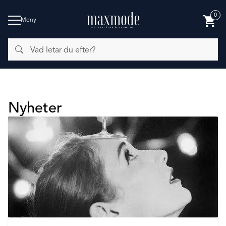
0
Meny
Vad
BADMODE
letar
du
efter?
Nyheter